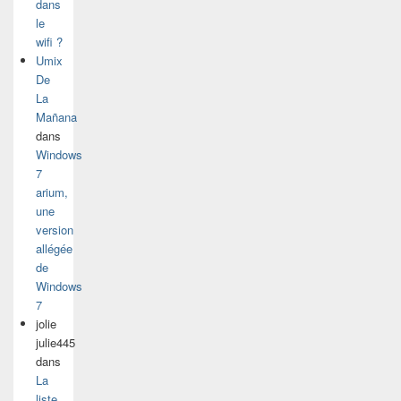
dans
le
wifi ?
Umix
De
La
Mañana
dans
Windows
7
arium,
une
version
allégée
de
Windows
7
jolie
julie445
dans
La
liste