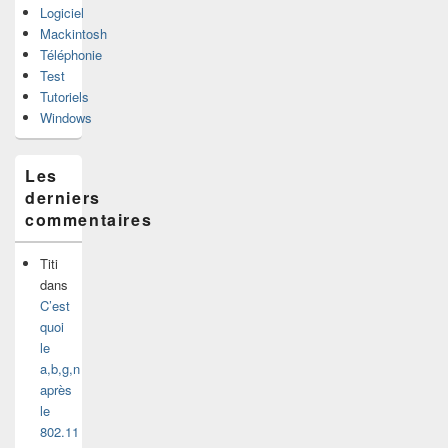
Logiciel
Mackintosh
Téléphonie
Test
Tutoriels
Windows
Les
derniers
commentaires
Titi
dans
C’est
quoi
le
a,b,g,n
après
le
802.11