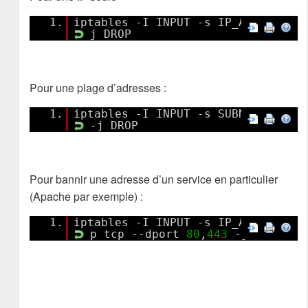
1.
iptables -I INPUT -s IP_ADRESS -
j DROP
Pour une plage d’adresses :
1.
iptables -I INPUT -s SUBNET/MASK
-j DROP
Pour bannir une adresse d’un service en particulier
(Apache par exemple) :
1.
iptables -I INPUT -s IP_ADRESS -
p tcp --dport
80
,
443
-j DROP