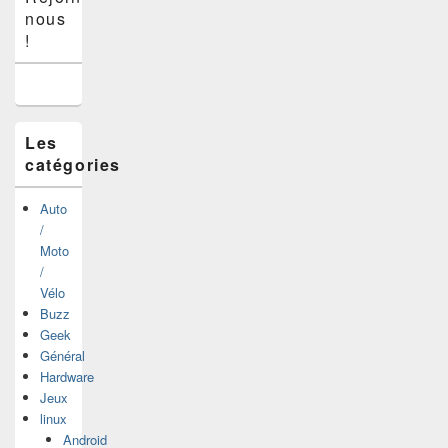
principale
nous
de
widget
!
pour
la
barre
latérale
Les
catégories
Auto
/
Moto
/
Vélo
Buzz
Geek
Général
Hardware
Jeux
linux
Android