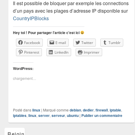
Il est possible de bloquer par exemple les connections
d’un pays avec les plages d’adresse IP disponible sur
CountryIPBlocks
Hey toi ! Pour partager l'article c'est ici
Facebook
E-mail
Twitter
Tumblr
Pinterest
LinkedIn
Imprimer
WordPress:
chargement…
Posté dans
linux
|
Marqué comme
debian
,
dedier
,
firewall
,
iptable
,
iptables
,
linux
,
server
,
serveur
,
ubuntu
|
Publier un commentaire
Zone
Rejoins-