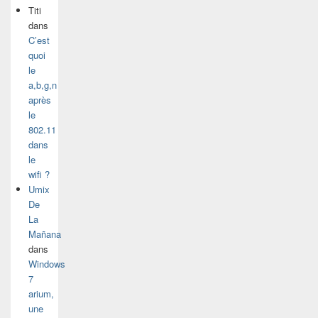
Titi
dans
C’est
quoi
le
a,b,g,n
après
le
802.11
dans
le
wifi ?
Umix
De
La
Mañana
dans
Windows
7
arium,
une