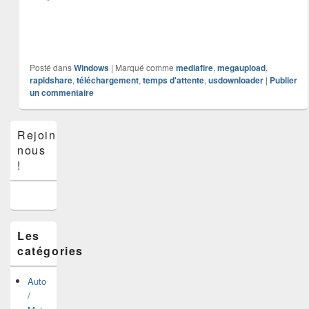
Posté dans
Windows
|
Marqué comme
mediafire
,
megaupload
,
rapidshare
,
téléchargement
,
temps d'attente
,
usdownloader
|
Publier
un commentaire
Zone
Rejoins-
principale
nous
de
widget
!
pour
la
barre
latérale
Les
catégories
Auto
/