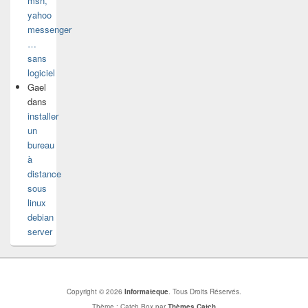
msn,
yahoo
messenger
…
sans
logiciel
Gael
dans
installer
un
bureau
à
distance
sous
linux
debian
server
Copyright © 2026
Informateque
. Tous Droits Réservés.
Thème : Catch Box par
Thèmes Catch