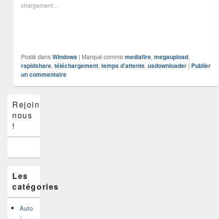
chargement…
Posté dans
Windows
|
Marqué comme
mediafire
,
megaupload
,
rapidshare
,
téléchargement
,
temps d'attente
,
usdownloader
|
Publier
un commentaire
Zone
Rejoins-
principale
nous
de
widget
!
pour
la
barre
latérale
Les
catégories
Auto
/