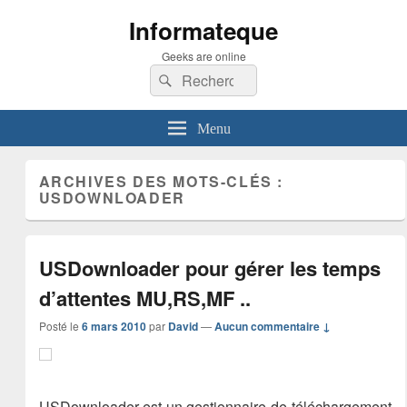
Informateque
Geeks are online
Recherche :
Rechercher
Menu
ARCHIVES DES MOTS-CLÉS :
USDOWNLOADER
USDownloader pour gérer les temps
d’attentes MU,RS,MF ..
Posté le
6 mars 2010
par
David
—
Aucun commentaire ↓
USDownloader est un gestionnaire de téléchargement