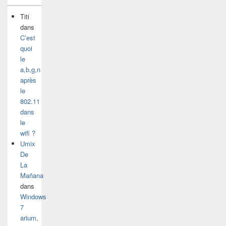
Titi
dans
C’est
quoi
le
a,b,g,n
après
le
802.11
dans
le
wifi ?
Umix
De
La
Mañana
dans
Windows
7
arium,