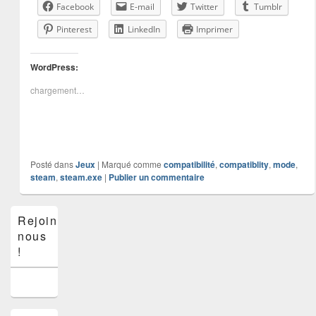
Facebook
E-mail
Twitter
Tumblr
Pinterest
LinkedIn
Imprimer
WordPress:
chargement…
Posté dans
Jeux
|
Marqué comme
compatibilité
,
compatiblity
,
mode
,
steam
,
steam.exe
|
Publier un commentaire
Zone
Rejoins-
principale
nous
de
widget
!
pour
la
barre
latérale