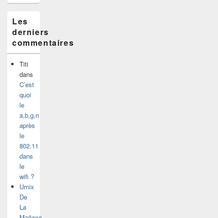
Les
derniers
commentaires
Titi
dans
C’est
quoi
le
a,b,g,n
après
le
802.11
dans
le
wifi ?
Umix
De
La
Mañana