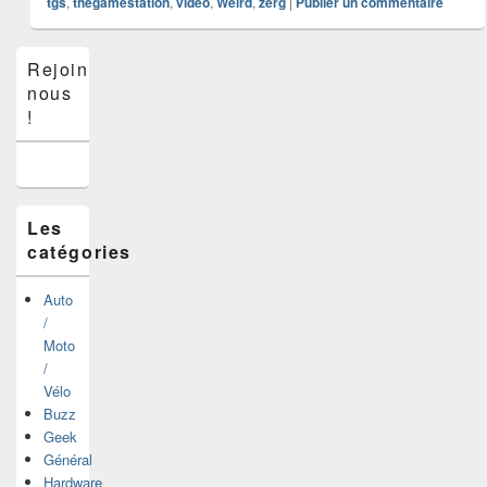
tgs
,
thegamestation
,
video
,
Weird
,
zerg
|
Publier un commentaire
Zone
Rejoins-
principale
nous
de
widget
!
pour
la
barre
latérale
Les
catégories
Auto
/
Moto
/
Vélo
Buzz
Geek
Général
Hardware