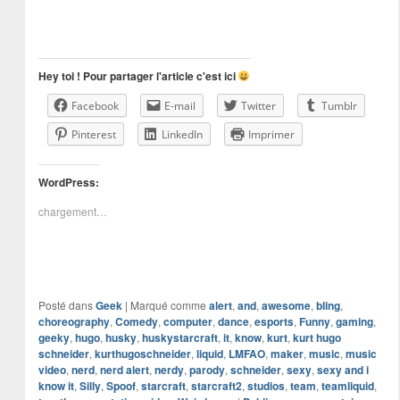
Hey toi ! Pour partager l'article c'est ici
Facebook
E-mail
Twitter
Tumblr
Pinterest
LinkedIn
Imprimer
WordPress:
chargement…
Posté dans
Geek
|
Marqué comme
alert
,
and
,
awesome
,
bling
,
choreography
,
Comedy
,
computer
,
dance
,
esports
,
Funny
,
gaming
,
geeky
,
hugo
,
husky
,
huskystarcraft
,
it
,
know
,
kurt
,
kurt hugo
schneider
,
kurthugoschneider
,
liquid
,
LMFAO
,
maker
,
music
,
music
video
,
nerd
,
nerd alert
,
nerdy
,
parody
,
schneider
,
sexy
,
sexy and i
know it
,
Silly
,
Spoof
,
starcraft
,
starcraft2
,
studios
,
team
,
teamliquid
,