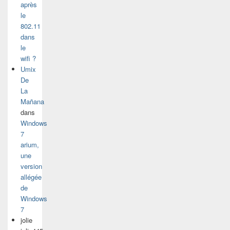
après
le
802.11
dans
le
wifi ?
Umix
De
La
Mañana
dans
Windows
7
arium,
une
version
allégée
de
Windows
7
jolie