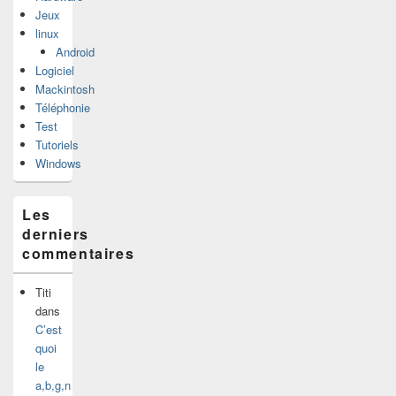
Jeux
linux
Android
Logiciel
Mackintosh
Téléphonie
Test
Tutoriels
Windows
Les
derniers
commentaires
Titi
dans
C’est
quoi
le
a,b,g,n