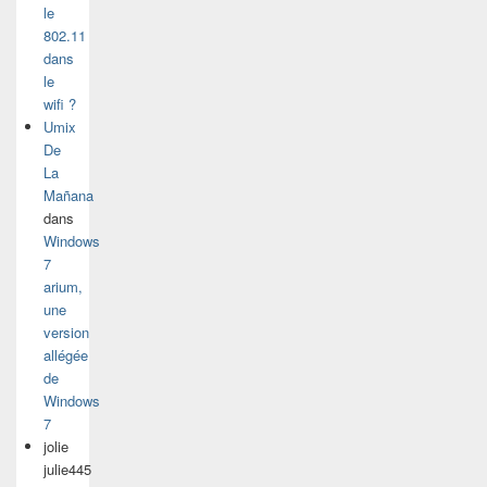
le
802.11
dans
le
wifi ?
Umix
De
La
Mañana
dans
Windows
7
arium,
une
version
allégée
de
Windows
7
jolie
julie445