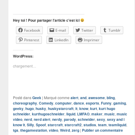
Hey toi ! Pour partager l'article c'est ici
Facebook
E-mail
Twitter
Tumblr
Pinterest
LinkedIn
Imprimer
WordPress:
chargement…
Posté dans
Geek
|
Marqué comme
alert
,
and
,
awesome
,
bling
,
choreography
,
Comedy
,
computer
,
dance
,
esports
,
Funny
,
gaming
,
geeky
,
hugo
,
husky
,
huskystarcraft
,
it
,
know
,
kurt
,
kurt hugo
schneider
,
kurthugoschneider
,
liquid
,
LMFAO
,
maker
,
music
,
music
video
,
nerd
,
nerd alert
,
nerdy
,
parody
,
schneider
,
sexy
,
sexy and i
know it
,
Silly
,
Spoof
,
starcraft
,
starcraft2
,
studios
,
team
,
teamliquid
,
tgs
,
thegamestation
,
video
,
Weird
,
zerg
|
Publier un commentaire