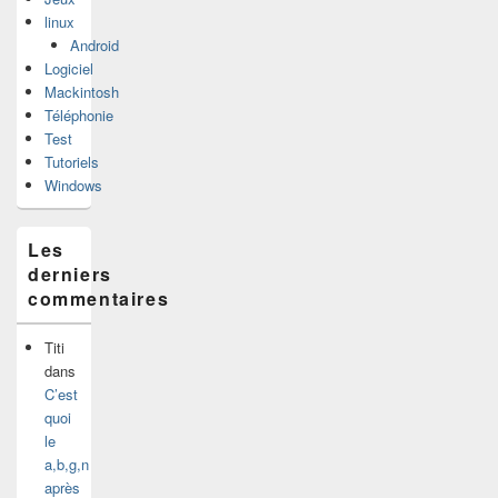
linux
Android
Logiciel
Mackintosh
Téléphonie
Test
Tutoriels
Windows
Les
derniers
commentaires
Titi
dans
C’est
quoi
le
a,b,g,n
après