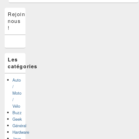
Zone
Rejoins-
principale
nous
de
widget
!
pour
la
barre
latérale
Les
catégories
Auto
/
Moto
/
Vélo
Buzz
Geek
Général
Hardware
Jeux