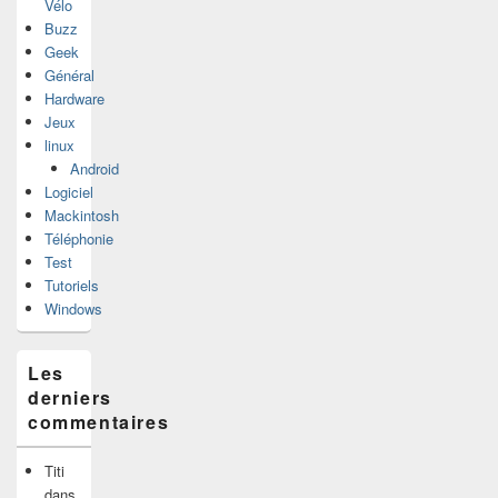
Vélo
Buzz
Geek
Général
Hardware
Jeux
linux
Android
Logiciel
Mackintosh
Téléphonie
Test
Tutoriels
Windows
Les
derniers
commentaires
Titi
dans