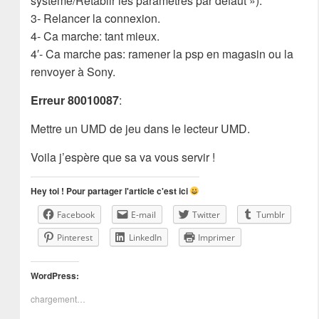
système/Rétablir les paramètres par défaut »).
3- Relancer la connexion.
4- Ca marche: tant mieux.
4′- Ca marche pas: ramener la psp en magasin ou la
renvoyer à Sony.
Erreur 80010087
:
Mettre un UMD de jeu dans le lecteur UMD.
Voila j’espère que sa va vous servir !
Hey toi ! Pour partager l'article c'est ici
Facebook
E-mail
Twitter
Tumblr
Pinterest
LinkedIn
Imprimer
WordPress:
chargement…