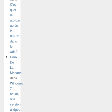
C’est
quoi
le
a,b,g,n
après
le
802.11
dans
le
wifi ?
Umix
De
La
Mañana
dans
Windows
7
arium,
une
version
allégée