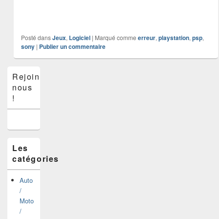
Posté dans
Jeux
,
Logiciel
|
Marqué comme
erreur
,
playstation
,
psp
,
sony
|
Publier un commentaire
Zone
Rejoins-
principale
nous
de
widget
!
pour
la
barre
latérale
Les
catégories
Auto
/
Moto
/