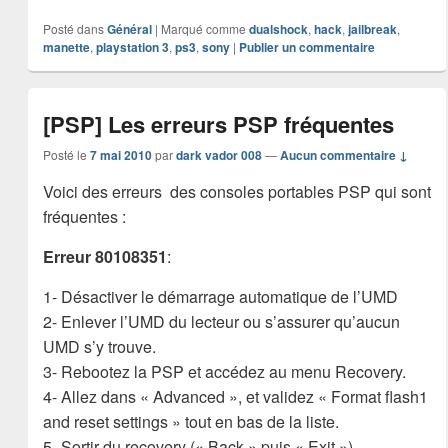
Posté dans
Général
|
Marqué comme
dualshock
,
hack
,
jailbreak
,
manette
,
playstation 3
,
ps3
,
sony
|
Publier un commentaire
[PSP] Les erreurs PSP fréquentes
Posté le
7 mai 2010
par
dark vador 008
—
Aucun commentaire ↓
Voici des erreurs des consoles portables PSP qui sont
fréquentes :
Erreur 80108351
:
1- Désactiver le démarrage automatique de l’UMD
2- Enlever l’UMD du lecteur ou s’assurer qu’aucun
UMD s’y trouve.
3- Rebootez la PSP et accédez au menu Recovery.
4- Allez dans « Advanced », et validez « Format flash1
and reset settings » tout en bas de la liste.
5- Sortir du recovery (« Back » puis « Exit »)