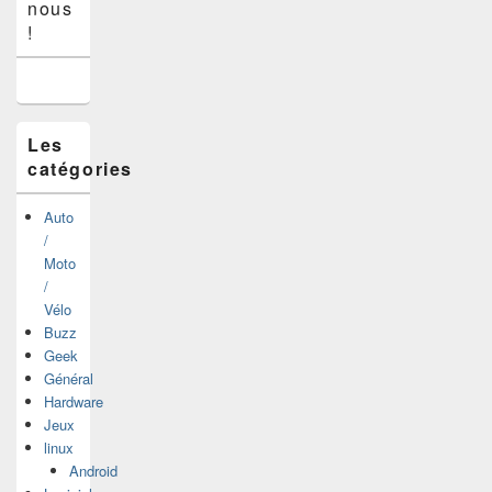
nous
de
widget
!
pour
la
barre
latérale
Les
catégories
Auto
/
Moto
/
Vélo
Buzz
Geek
Général
Hardware
Jeux
linux
Android