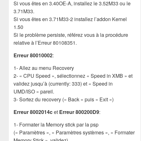
Si vous êtes en 3.40OE-A, installez le 3.52M33 ou le
3.71M33.
Si vous êtes en 3.71M33-2 installez l’addon Kernel
1.50
Si le problème persiste, référez vous à la procédure
relative à l’Erreur 80108351.
Erreur 80010002
:
1- Allez au menu Recovery
2- « CPU Speed », sélectionnez « Speed in XMB » et
validez jusqu’à (currently: 333) et « Speed in
UMD/ISO » pareil.
3- Sortez du recovery (« Back » puis « Exit »)
Erreur 8002014c
et
Erreur 800200D9
:
1- Formater la Memory stick par la psp
(« Paramètres », « Paramètres systèmes », « Formater
Memory Stick », validez).