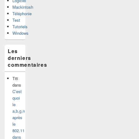
Logiciel
Mackintosh
Téléphonie
Test
Tutoriels
Windows
Les
derniers
commentaires
Titi
dans
C’est
quoi
le
a,b,g,n
après
le
802.11
dans