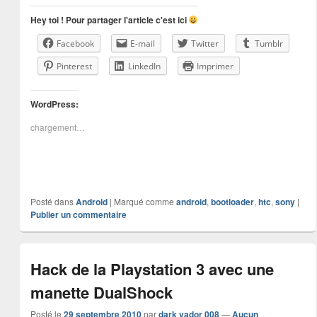
Hey toi ! Pour partager l'article c'est ici
Facebook
E-mail
Twitter
Tumblr
Pinterest
LinkedIn
Imprimer
WordPress:
chargement…
Posté dans
Android
|
Marqué comme
android
,
bootloader
,
htc
,
sony
|
Publier un commentaire
Hack de la Playstation 3 avec une
manette DualShock
Posté le
29 septembre 2010
par
dark vador 008
—
Aucun