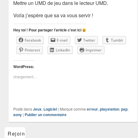
Mettre un UMD de jeu dans le lecteur UMD.
Voila j’espère que sa va vous servir !
Hey toi ! Pour partager l'article c'est ici
Facebook
E-mail
Twitter
Tumblr
Pinterest
LinkedIn
Imprimer
WordPress:
chargement…
Posté dans
Jeux
,
Logiciel
|
Marqué comme
erreur
,
playstation
,
psp
,
sony
|
Publier un commentaire
Zone
Rejoins-
principale