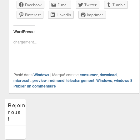
Facebook
E-mail
Twitter
Tumblr
Pinterest
LinkedIn
Imprimer
WordPress:
chargement…
Posté dans
Windows
|
Marqué comme
consumer
,
download
,
microsoft
,
preview
,
redmond
,
téléchargement
,
Windows
,
windows 8
|
Publier un commentaire
Zone
Rejoins-
principale
nous
de
widget
!
pour
la
barre