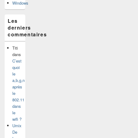
Windows
Les
derniers
commentaires
Titi
dans
C’est
quoi
le
a,b,g,n
après
le
802.11
dans
le
wifi ?
Umix
De