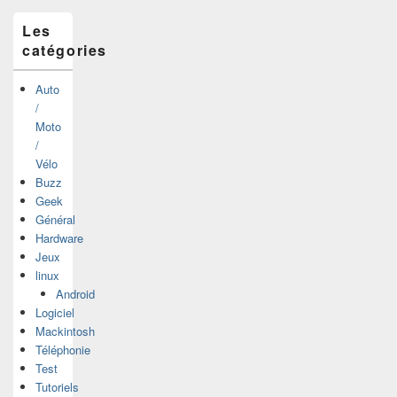
latérale
Les
catégories
Auto
/
Moto
/
Vélo
Buzz
Geek
Général
Hardware
Jeux
linux
Android
Logiciel
Mackintosh
Téléphonie
Test
Tutoriels