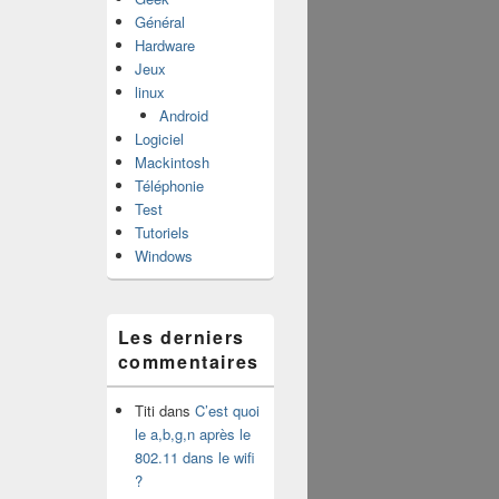
Général
Hardware
Jeux
linux
Android
Logiciel
Mackintosh
Téléphonie
Test
Tutoriels
Windows
Les derniers
commentaires
Titi
dans
C’est quoi
le a,b,g,n après le
802.11 dans le wifi
?