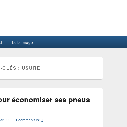
ct
Lol’z Image
-CLÉS :
USURE
our économiser ses pneus
or 008
—
1 commentaire ↓