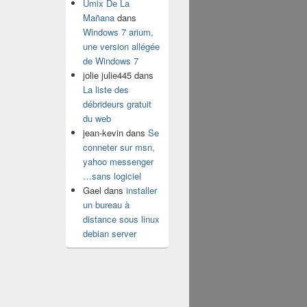
Umix De La
Mañana
dans
Windows 7 arium,
une version allégée
de Windows 7
jolie julie445
dans
La liste des
débrideurs gratuit
du web
jean-kevin
dans
Se
conneter sur msn,
yahoo messenger
…sans logiciel
Gael
dans
installer
un bureau à
distance sous linux
debian server