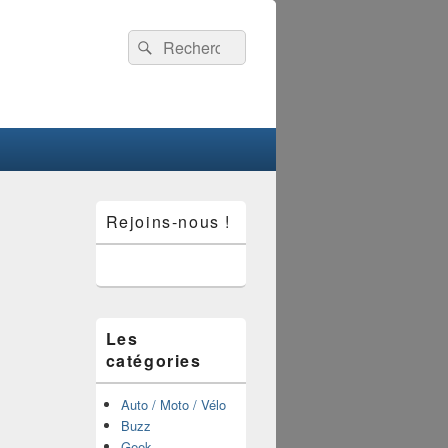
Recherche :
Rechercher
Zone
Rejoins-nous !
principale
de
widget
pour
la
barre
latérale
Les
catégories
Auto / Moto / Vélo
Buzz
Geek