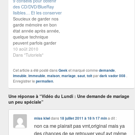
9 conseils pour obtenir
des CD/DVD/BlueRay
lisibles… Et les conserver
Soucieux de garder nos
garde mémoire en bon
état année après année,
quelque technique
peuvent parfois garder
nos disques en bon état
10 août 2010
après de nombreuse
Dans "Tutoriels"
année :mrgreen: 1
Contrôler avant de graver
Cet article a été posté dans
Geek
et marqué comme
demande
,
Si vous gravez des
imeuble
,
immeuble
,
maison
,
mariage
,
saut
,
toit
par
dark vador 008
.
morceaux de musique
Enregistrer le
permalien
.
que vous n'avez pas
écoutés ou que vous
Une réponse à “Vidéo du Lundi : Une demande de mariage
venez d'enregistrer sur…
un peu spéciale”
miss kiwi
dans
18 juillet 2011 à 18 h 17 min
a dit :
non ca me plairait pas vmt,original mais ya
des chances de se retrouver veuf avt même