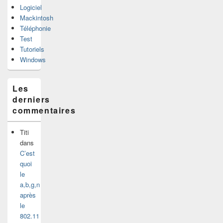
Logiciel
Mackintosh
Téléphonie
Test
Tutoriels
Windows
Les
derniers
commentaires
Titi
dans
C’est
quoi
le
a,b,g,n
après
le
802.11