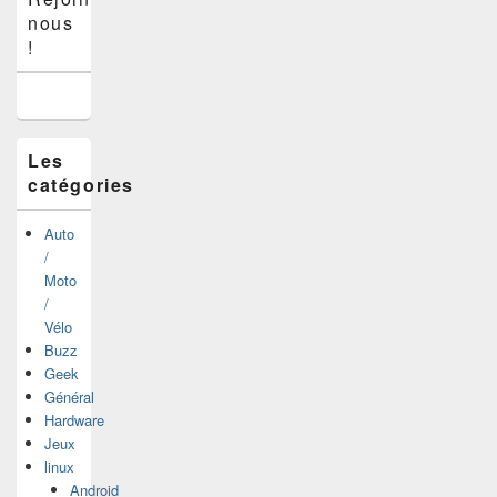
principale
nous
de
widget
!
pour
la
barre
latérale
Les
catégories
Auto
/
Moto
/
Vélo
Buzz
Geek
Général
Hardware
Jeux
linux
Android