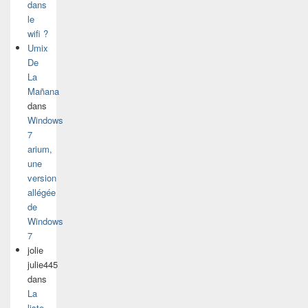
dans
le
wifi ?
Umix
De
La
Mañana
dans
Windows
7
arium,
une
version
allégée
de
Windows
7
jolie
julie445
dans
La
liste