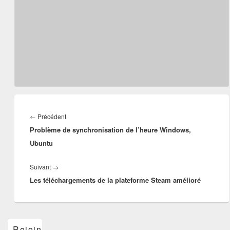
Navigation
de
Article
←
Précédent
l’article
Problème de synchronisation de l’heure Windows,
précédent :
Ubuntu
Article
Suivant
→
Les téléchargements de la plateforme Steam amélioré
suivant :
Zone
Rejoins-