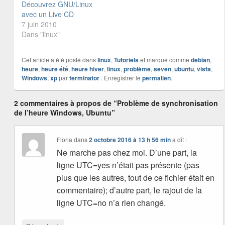
Découvrez GNU/Linux
avec un Live CD
7 juin 2010
Dans "linux"
Cet article a été posté dans
linux
,
Tutoriels
et marqué comme
debian
,
heure
,
heure été
,
heure hiver
,
linux
,
problème
,
seven
,
ubuntu
,
vista
,
Windows
,
xp
par
terminator
. Enregistrer le
permalien
.
2 commentaires à propos de “Problème de synchronisation
de l’heure Windows, Ubuntu”
Floria
dans
2 octobre 2016 à 13 h 56 min
a dit :
Ne marche pas chez moi. D’une part, la
ligne UTC=yes n’était pas présente (pas
plus que les autres, tout de ce fichier était en
commentaire); d’autre part, le rajout de la
ligne UTC=no n’a rien changé.