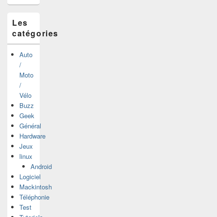
latérale
Les
catégories
Auto
/
Moto
/
Vélo
Buzz
Geek
Général
Hardware
Jeux
linux
Android
Logiciel
Mackintosh
Téléphonie
Test