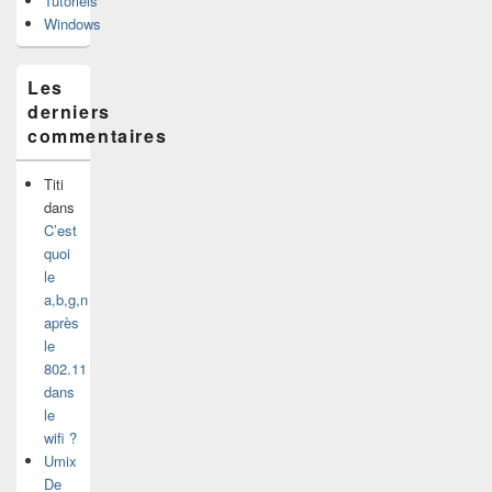
Tutoriels
Windows
Les
derniers
commentaires
Titi
dans
C’est
quoi
le
a,b,g,n
après
le
802.11
dans
le
wifi ?
Umix
De