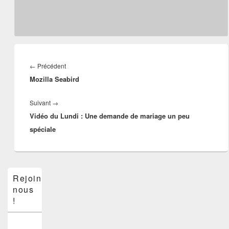
Navigation
de
Article
←
Précédent
l’article
Mozilla Seabird
précédent :
Article
Suivant
→
Vidéo du Lundi : Une demande de mariage un peu
suivant :
spéciale
Zone
Rejoins-
principale
nous
de
widget
!
pour
la
barre