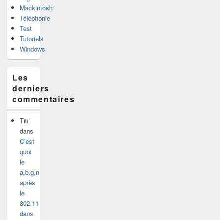
Mackintosh
Téléphonie
Test
Tutoriels
Windows
Les
derniers
commentaires
Titi
dans
C’est
quoi
le
a,b,g,n
après
le
802.11
dans