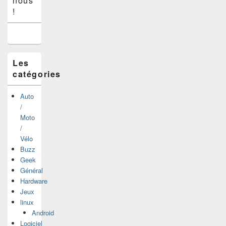
nous
de
widget
!
pour
la
barre
latérale
Les
catégories
Auto
/
Moto
/
Vélo
Buzz
Geek
Général
Hardware
Jeux
linux
Android
Logiciel