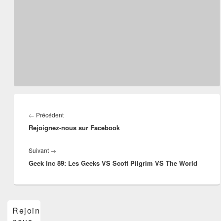
Navigation
de
Article
←
Précédent
l’article
Rejoignez-nous sur Facebook
précédent :
Article
Suivant
→
Geek Inc 89: Les Geeks VS Scott Pilgrim VS The World
suivant :
Zone
Rejoins-
principale