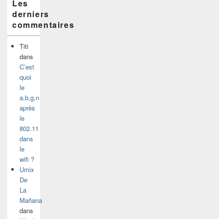
Les
derniers
commentaires
Titi
dans
C’est
quoi
le
a,b,g,n
après
le
802.11
dans
le
wifi ?
Umix
De
La
Mañana
dans