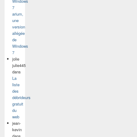
Windows
7
arium,
une
version
allégée
de
Windows
7
jolie
julie445
dans
La
liste
des
débrideurs
gratuit
du
web
jean-
kevin
dans