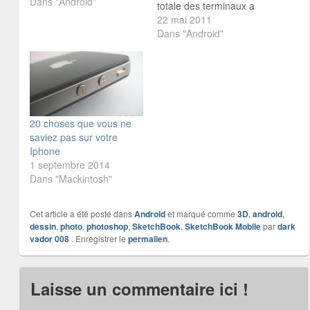
Dans "Android"
totale des terminaux a
donné une très bonne
22 mai 2011
image du constructeur
Dans "Android"
auprès des fans
d’Android. Jusqu’à
présent, des sociétés
comme Sony Ericsson et
Motorola verrouillaient
leur bootloader, ce qui
20 choses que vous ne
leur conféraient une
saviez pas sur votre
mauvaise image. Les
Iphone
produits étaient…
1 septembre 2014
Dans "Mackintosh"
Cet article a été posté dans
Android
et marqué comme
3D
,
android
,
dessin
,
photo
,
photoshop
,
SketchBook
,
SketchBook Mobile
par
dark
vador 008
. Enregistrer le
permalien
.
Laisse un commentaire ici !