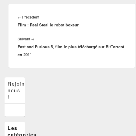
Navigation
de
Article
←
Précédent
l’article
Film : Real Steal le robot boxeur
précédent :
Article
Suivant
→
Fast and Furious 5, film le plus téléchargé sur BitTorrent
suivant :
en 2011
Zone
Rejoins-
principale
nous
de
widget
!
pour
la
barre
latérale
Les
catégories