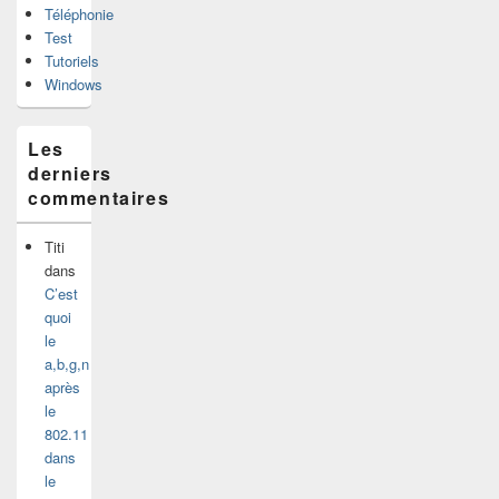
Téléphonie
Test
Tutoriels
Windows
Les
derniers
commentaires
Titi
dans
C’est
quoi
le
a,b,g,n
après
le
802.11
dans
le