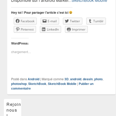
Disponible sur l’android Market :
SketchBook Mobile
Hey toi ! Pour partager l'article c'est ici
Facebook
E-mail
Twitter
Tumblr
Pinterest
LinkedIn
Imprimer
WordPress:
chargement…
Posté dans
Android
|
Marqué comme
3D
,
android
,
dessin
,
photo
,
photoshop
,
SketchBook
,
SketchBook Mobile
|
Publier un
commentaire
Zone
Rejoins-
principale
nous
de
widget
!