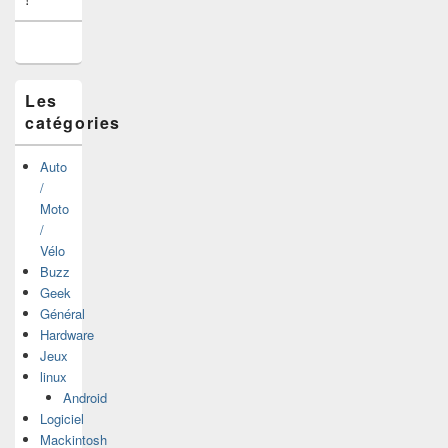
pour
la
barre
latérale
Les
catégories
Auto
/
Moto
/
Vélo
Buzz
Geek
Général
Hardware
Jeux
linux
Android
Logiciel
Mackintosh