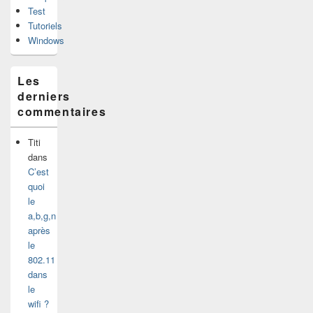
Test
Tutoriels
Windows
Les
derniers
commentaires
Titi
dans
C’est
quoi
le
a,b,g,n
après
le
802.11
dans
le
wifi ?