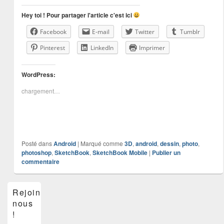
Hey toi ! Pour partager l'article c'est ici
Facebook
E-mail
Twitter
Tumblr
Pinterest
LinkedIn
Imprimer
WordPress:
chargement…
Posté dans
Android
|
Marqué comme
3D
,
android
,
dessin
,
photo
,
photoshop
,
SketchBook
,
SketchBook Mobile
|
Publier un
commentaire
Zone
Rejoins-
principale
nous
de
widget
!
pour