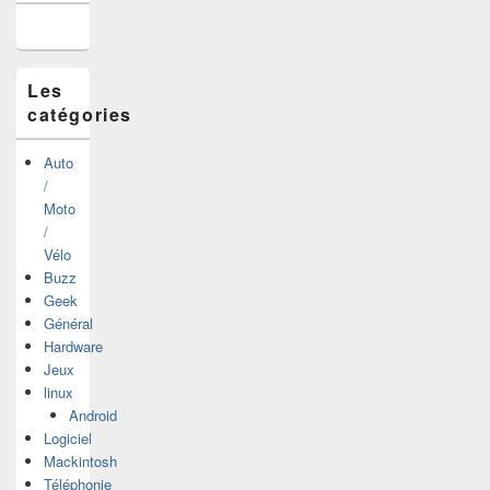
la
barre
latérale
Les
catégories
Auto
/
Moto
/
Vélo
Buzz
Geek
Général
Hardware
Jeux
linux
Android
Logiciel
Mackintosh
Téléphonie