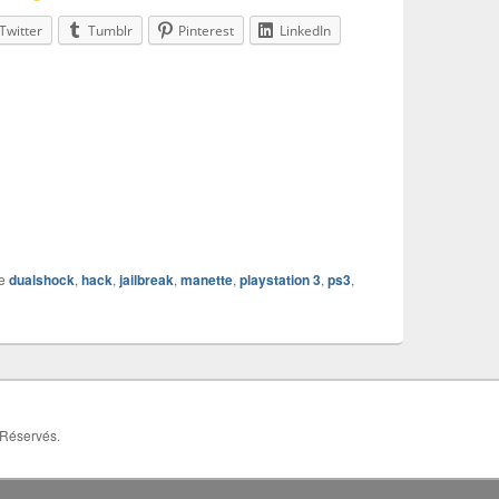
Twitter
Tumblr
Pinterest
LinkedIn
e
dualshock
,
hack
,
jailbreak
,
manette
,
playstation 3
,
ps3
,
 Réservés.