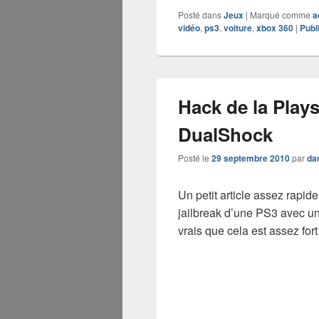
Posté dans
Jeux
|
Marqué comme
a
vidéo
,
ps3
,
voiture
,
xbox 360
|
Publ
Hack de la Play
DualShock
Posté le
29 septembre 2010
par
da
Un petit article assez rapid
jailbreak d’une PS3 avec u
vrais que cela est assez for