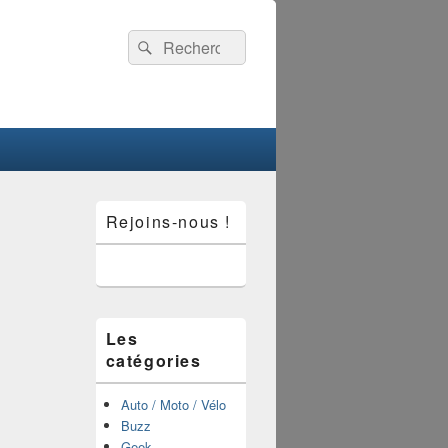
Recherche :
Rechercher
Zone
Rejoins-nous !
principale
de
widget
pour
la
barre
latérale
Les
catégories
Auto / Moto / Vélo
Buzz
Geek