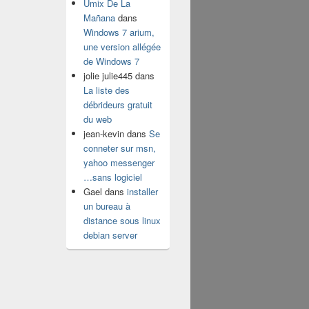
Umix De La
Mañana
dans
Windows 7 arium,
une version allégée
de Windows 7
jolie julie445
dans
La liste des
débrideurs gratuit
du web
jean-kevin
dans
Se
conneter sur msn,
yahoo messenger
…sans logiciel
Gael
dans
installer
un bureau à
distance sous linux
debian server