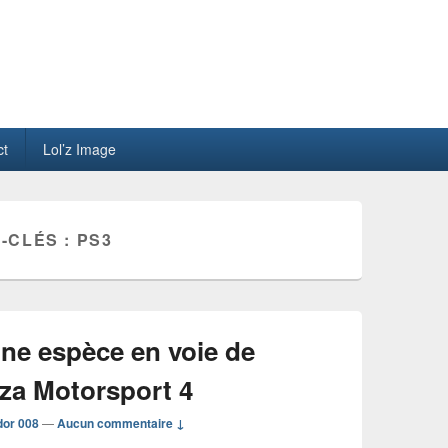
ct
Lol’z Image
-CLÉS :
PS3
e espèce en voie de
rza Motorsport 4
dor 008
—
Aucun commentaire ↓