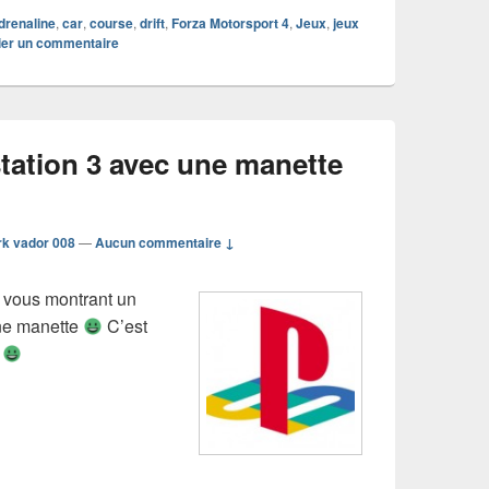
drenaline
,
car
,
course
,
drift
,
Forza Motorsport 4
,
Jeux
,
jeux
ier un commentaire
station 3 avec une manette
rk vador 008
—
Aucun commentaire ↓
e vous montrant un
ne manette
C’est
t