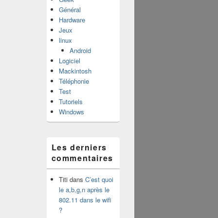
Général
Hardware
Jeux
linux
Android
Logiciel
Mackintosh
Téléphonie
Test
Tutoriels
Windows
Les derniers
commentaires
Titi
dans
C’est quoi
le a,b,g,n après le
802.11 dans le wifi
?