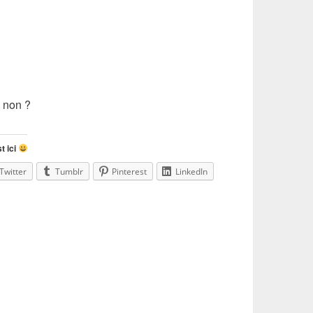
o non ?
t ici
Twitter
Tumblr
Pinterest
LinkedIn