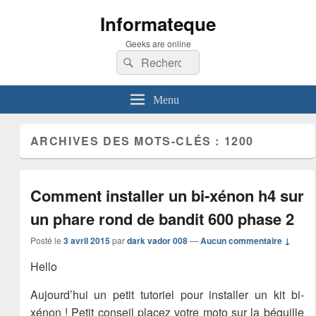
Informateque
Geeks are online
Recherche :
Rechercher
Menu
ARCHIVES DES MOTS-CLÉS :
1200
Comment installer un bi-xénon h4 sur
un phare rond de bandit 600 phase 2
Posté le
3 avril 2015
par
dark vador 008
—
Aucun commentaire ↓
Hello
Aujourd’hui un petit tutoriel pour installer un kit bi-
xénon ! Petit conseil placez votre moto sur la béquille