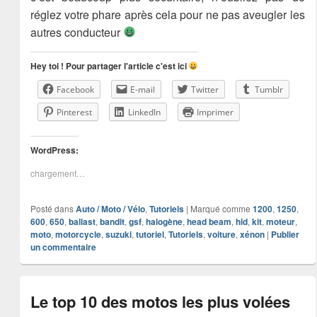
réglez votre phare après cela pour ne pas aveugler les
autres conducteur
Hey toi ! Pour partager l'article c'est ici
Facebook
E-mail
Twitter
Tumblr
Pinterest
LinkedIn
Imprimer
WordPress:
chargement…
Posté dans
Auto / Moto / Vélo
,
Tutoriels
|
Marqué comme
1200
,
1250
,
600
,
650
,
ballast
,
bandit
,
gsf
,
halogène
,
head beam
,
hid
,
kit
,
moteur
,
moto
,
motorcycle
,
suzuki
,
tutoriel
,
Tutoriels
,
voiture
,
xénon
|
Publier
un commentaire
Le top 10 des motos les plus volées