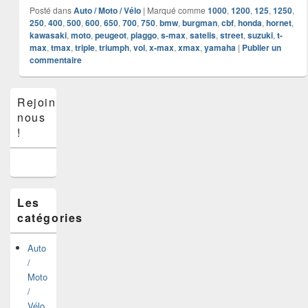
Posté dans
Auto / Moto / Vélo
|
Marqué comme
1000
,
1200
,
125
,
1250
,
250
,
400
,
500
,
600
,
650
,
700
,
750
,
bmw
,
burgman
,
cbf
,
honda
,
hornet
,
kawasaki
,
moto
,
peugeot
,
piaggo
,
s-max
,
satelis
,
street
,
suzuki
,
t-
max
,
tmax
,
triple
,
triumph
,
vol
,
x-max
,
xmax
,
yamaha
|
Publier un
commentaire
Zone
Rejoins-
principale
nous
de
widget
!
pour
la
barre
latérale
Les
catégories
Auto
/
Moto
/
Vélo