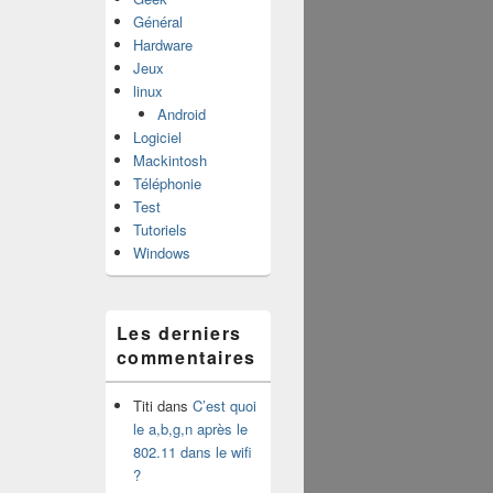
Général
Hardware
Jeux
linux
Android
Logiciel
Mackintosh
Téléphonie
Test
Tutoriels
Windows
Les derniers
commentaires
Titi
dans
C’est quoi
le a,b,g,n après le
802.11 dans le wifi
?