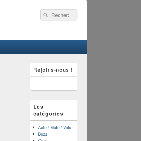
Recherche :
Rechercher
Zone
Rejoins-nous !
principale
de
widget
pour
la
barre
latérale
Les
catégories
Auto / Moto / Vélo
Buzz
Geek