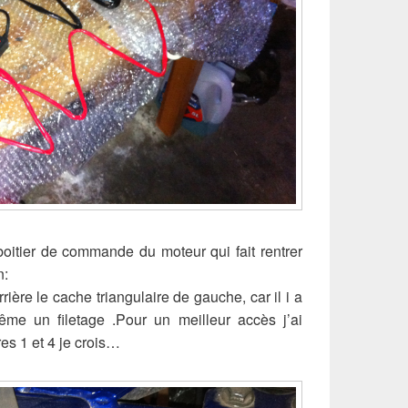
oitier de commande du moteur qui fait rentrer
n:
errière le cache triangulaire de gauche, car il i a
ême un filetage .Pour un meilleur accès j’ai
es 1 et 4 je crois…