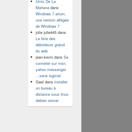
Umix De La
Mañana
dans
Windows 7 arium,
une version allégée
de Windows 7
jolie julie445
dans
La liste des
débrideurs gratuit
du web
jean-kevin
dans
Se
conneter sur msn,
yahoo messenger
…sans logiciel
Gael
dans
installer
un bureau à
distance sous linux
debian server