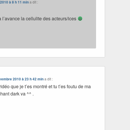
2010 à 8 h 11 min
a dit :
 l’avance la cellulite des acteurs/ices
vembre 2010 à 23 h 42 min
a dit :
idéo que je t’es montré et tu t’es foutu de ma
ant dark va ^^ .