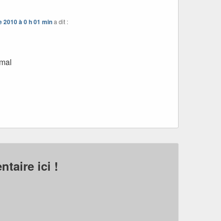
 2010 à 0 h 01 min
a dit :
mal
taire ici !