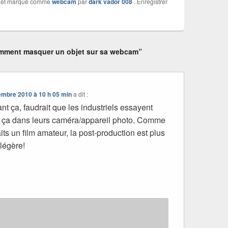
et marqué comme
webcam
par
dark vador 008
. Enregistrer
mment masquer un objet sur sa webcam”
embre 2010 à 10 h 05 min
a dit :
nt ça, faudrait que les industriels essayent
 ça dans leurs caméra/appareil photo. Comme
its un film amateur, la post-production est plus
 légère!