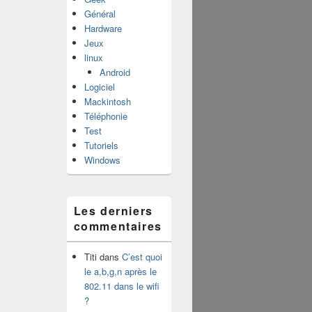
Général
Hardware
Jeux
linux
Android
Logiciel
Mackintosh
Téléphonie
Test
Tutoriels
Windows
Les derniers
commentaires
Titi
dans
C’est quoi
le a,b,g,n après le
802.11 dans le wifi
?