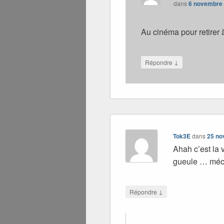
dans
6 novembre 
Au cinéma pour retirer à
↓
Répondre
Tok3E
dans
25 no
Ahah c’est la v
gueule … méch
↓
Répondre