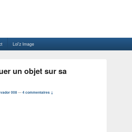
ct
Lol’z Image
r un objet sur sa
 vador 008
—
4 commentaires ↓