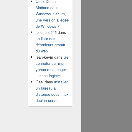
Umix De La
Mañana
dans
Windows 7 arium,
une version allégée
de Windows 7
jolie julie445
dans
La liste des
débrideurs gratuit
du web
jean-kevin
dans
Se
conneter sur msn,
yahoo messenger
…sans logiciel
Gael
dans
installer
un bureau à
distance sous linux
debian server