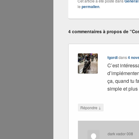
Cet article a été posté dans
Général
le
permalien
.
4 commentaires à propos de “Co
fgordi
dans
4 nov
C’est intéressa
d’implémenter
ça, quand tu fa
simple et plus
↓
Répondre
dark vador 008