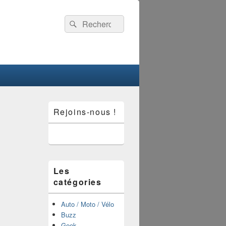
Recherche :
Rechercher
Zone
Rejoins-nous !
principale
de
widget
pour
la
barre
latérale
Les
catégories
Auto / Moto / Vélo
Buzz
Geek