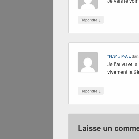
Je vais le voi
↓
Répondre
*FLS* .: P-A :.
dan
Je l’ai vu et j
vivement la 2è
↓
Répondre
Laisse un commen