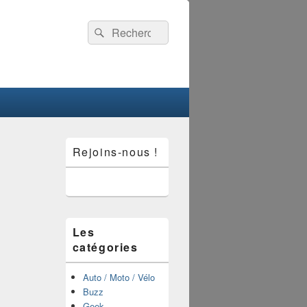
Recherche :
Rechercher
Zone
Rejoins-nous !
principale
de
widget
pour
la
barre
latérale
Les
catégories
Auto / Moto / Vélo
Buzz
Geek