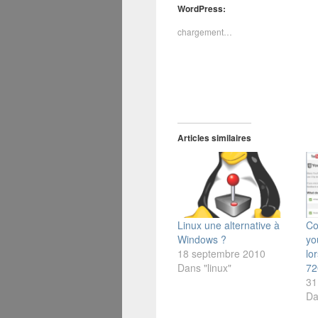
WordPress:
chargement…
Articles similaires
Linux une alternative à
Co
Windows ?
yo
18 septembre 2010
lo
Dans "linux"
72
31
Da