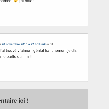
r samedi
j’ai hâte !
s
28 novembre 2010 à 22 h 19 min
a dit :
e l’ai trouvé vraiment génial franchement je dis
me partie du film !!
taire ici !