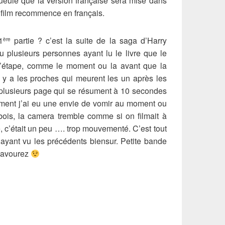
ueule que la version française sera mise dans
e film recommence en français.
1
partie ? c’est la suite de la saga d’Harry
ère
du plusieurs personnes ayant lu le livre que le
’étape, comme le moment ou la avant que la
il y a les proches qui meurent les un après les
 plusieurs page qui se résument à 10 secondes
ment j’ai eu une envie de vomir au moment ou
 bois, la camera tremble comme si on filmait à
, c’était un peu …. trop mouvementé. C’est tout
 ayant vu les précédents biensur. Petite bande
savourez