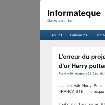
Informateque
Geeks are online
Menu
Accueil
Partenaires
Conta
principal
L’erreur du proj
d’or Harry potte
Posté le
20 novembre 2010
par
dar
J’ai été voir Harry Potte
FRANÇAIS ! Enfin presque 
Tout d’abord les places, il