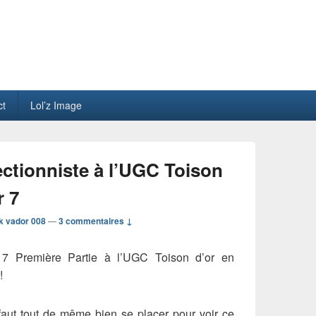
ct
Lol’z Image
ectionniste à l’UGC Toison
r 7
k vador 008
—
3 commentaires ↓
r 7 Première Partie à l’UGC Toison d’or en
!
 faut tout de même bien se placer pour voir ce