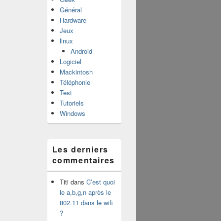
Général
Hardware
Jeux
linux
Android
Logiciel
Mackintosh
Téléphonie
Test
Tutoriels
Windows
Les derniers
commentaires
Titi
dans
C’est quoi
le a,b,g,n après le
802.11 dans le wifi
?