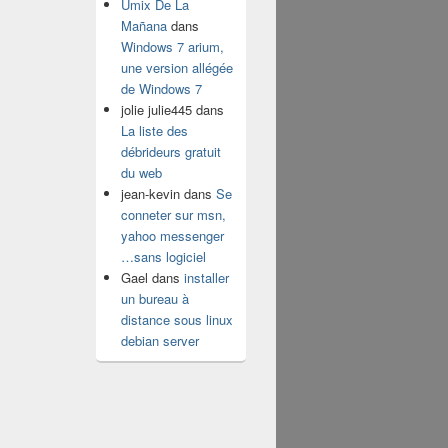
Umix De La
Mañana
dans
Windows 7 arium,
une version allégée
de Windows 7
jolie julie445
dans
La liste des
débrideurs gratuit
du web
jean-kevin
dans
Se
conneter sur msn,
yahoo messenger
…sans logiciel
Gael
dans
installer
un bureau à
distance sous linux
debian server