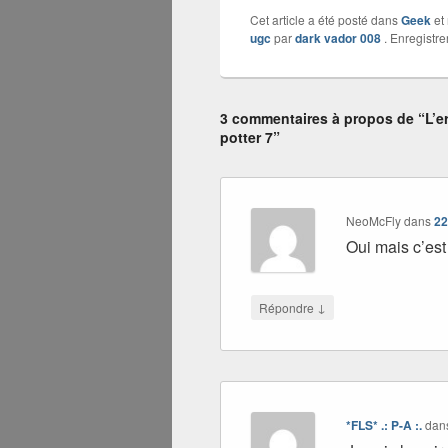
Cet article a été posté dans
Geek
et
ugc
par
dark vador 008
. Enregistre
3 commentaires à propos de “L’er
potter 7”
NeoMcFly
dans
22
Oui mais c’est
↓
Répondre
*FLS* .: P-A :.
dan