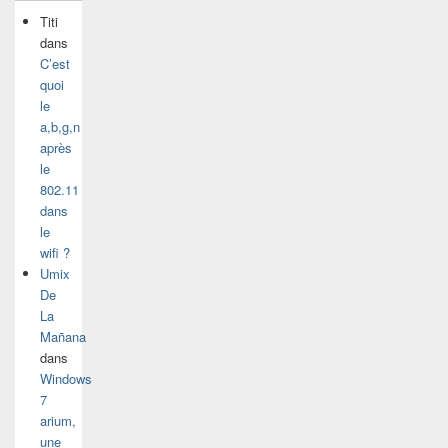
Titi
dans
C’est
quoi
le
a,b,g,n
après
le
802.11
dans
le
wifi ?
Umix
De
La
Mañana
dans
Windows
7
arium,
une