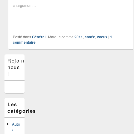
chargement…
Posté dans
Général
|
Marqué comme
2011
,
année
,
voeux
|
1
commentaire
Zone
Rejoins-
principale
nous
de
widget
!
pour
la
barre
latérale
Les
catégories
Auto
/