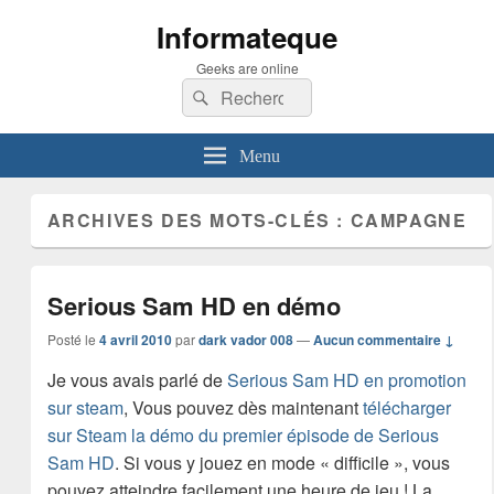
Informateque
Geeks are online
Recherche :
Rechercher
Menu
ARCHIVES DES MOTS-CLÉS :
CAMPAGNE
Serious Sam HD en démo
Posté le
4 avril 2010
par
dark vador 008
—
Aucun commentaire ↓
Je vous avais parlé de
Serious Sam HD en promotion
sur steam
, Vous pouvez dès maintenant
télécharger
sur Steam la démo du premier épisode de Serious
Sam HD
. Si vous y jouez en mode « difficile », vous
pouvez atteindre facilement une heure de jeu ! La