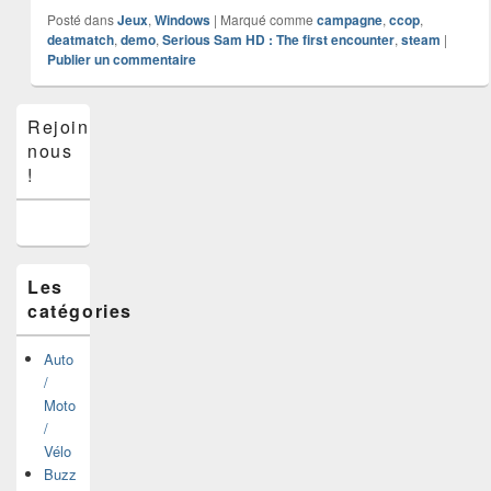
Posté dans
Jeux
,
Windows
|
Marqué comme
campagne
,
ccop
,
deatmatch
,
demo
,
Serious Sam HD : The first encounter
,
steam
|
Publier un commentaire
Zone
Rejoins-
principale
nous
de
widget
!
pour
la
barre
latérale
Les
catégories
Auto
/
Moto
/
Vélo
Buzz