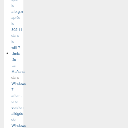
le
a,b,g,n
après
le
802.11
dans
le
wifi ?
Umix
De
La
Mañana
dans
Windows
7
arium,
une
version
allégée
de
Windows