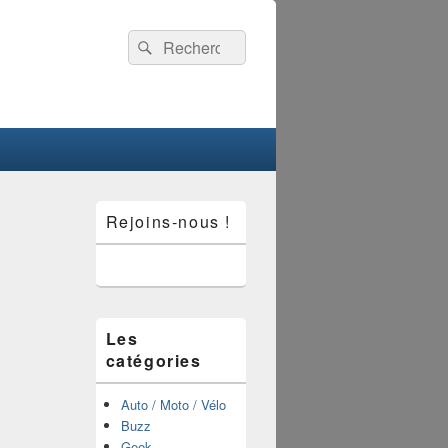
Recherche :
Rechercher
Zone
Rejoins-nous !
principale
de
widget
pour
la
barre
latérale
Les
catégories
Auto / Moto / Vélo
Buzz
Geek