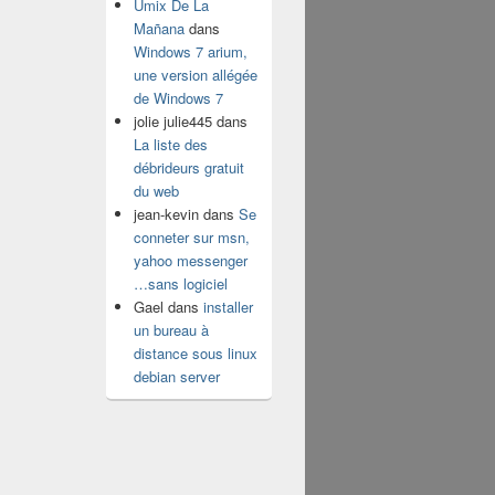
Umix De La
Mañana
dans
Windows 7 arium,
une version allégée
de Windows 7
jolie julie445
dans
La liste des
débrideurs gratuit
du web
jean-kevin
dans
Se
conneter sur msn,
yahoo messenger
…sans logiciel
Gael
dans
installer
un bureau à
distance sous linux
debian server