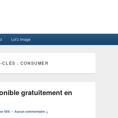
ct
Lol’z Image
-CLÉS :
CONSUMER
nible gratuitement en
or 008
—
Aucun commentaire ↓