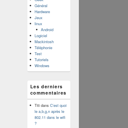
Général
Hardware
Jeux
linux
Android
Logiciel
Mackintosh
Téléphonie
Test
Tutoriels
Windows
Les derniers
commentaires
Titi
dans
C’est quoi
le a,b,g,n après le
802.11 dans le wifi
?