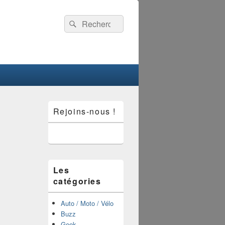
Recherche :
Rechercher
Zone
Rejoins-nous !
principale
de
widget
pour
la
barre
latérale
Les
catégories
Auto / Moto / Vélo
Buzz
Geek