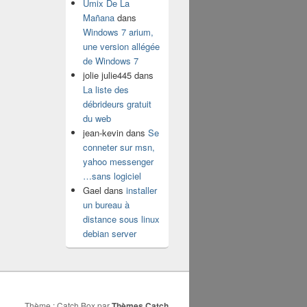
Umix De La
Mañana
dans
Windows 7 arium,
une version allégée
de Windows 7
jolie julie445
dans
La liste des
débrideurs gratuit
du web
jean-kevin
dans
Se
conneter sur msn,
yahoo messenger
…sans logiciel
Gael
dans
installer
un bureau à
distance sous linux
debian server
Thème : Catch Box par
Thèmes Catch