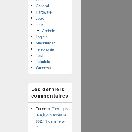
Général
Hardware
Jeux
linux
Android
Logiciel
Mackintosh
Téléphonie
Test
Tutoriels
Windows
Les derniers
commentaires
Titi
dans
C’est quoi
le a,b,g,n après le
802.11 dans le wifi
?