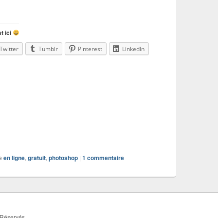
t ici
Twitter
Tumblr
Pinterest
LinkedIn
e
en ligne
,
gratuit
,
photoshop
|
1
commentaire
 Réservés.