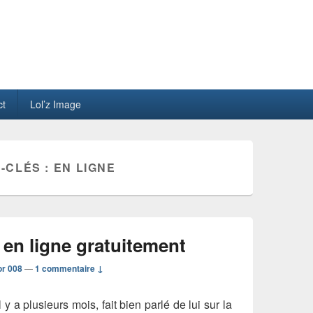
ct
Lol’z Image
-CLÉS :
EN LIGNE
en ligne gratuitement
or 008
—
1 commentaire ↓
y a plusieurs mois, fait bien parlé de lui sur la