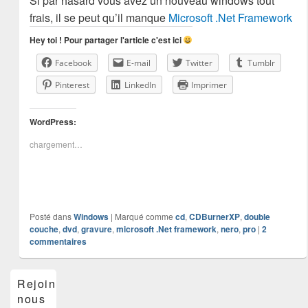
Si par hasard vous avez un nouveau windows tout
frais, il se peut qu’il manque
Microsoft .Net Framework
Hey toi ! Pour partager l'article c'est ici
Facebook
E-mail
Twitter
Tumblr
Pinterest
LinkedIn
Imprimer
WordPress:
chargement…
Posté dans
Windows
|
Marqué comme
cd
,
CDBurnerXP
,
double
couche
,
dvd
,
gravure
,
microsoft .Net framework
,
nero
,
pro
|
2
commentaires
Zone
Rejoins-
principale
nous
de