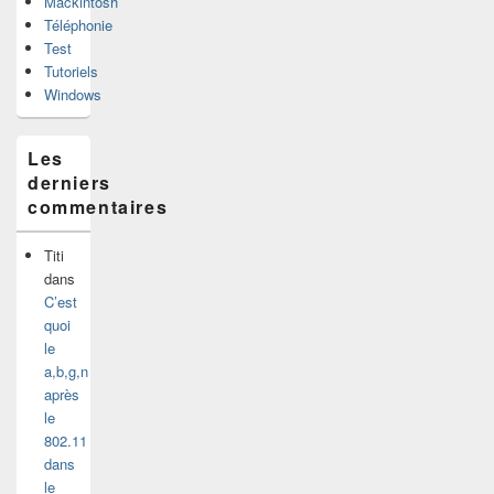
Mackintosh
Téléphonie
Test
Tutoriels
Windows
Les
derniers
commentaires
Titi
dans
C’est
quoi
le
a,b,g,n
après
le
802.11
dans
le