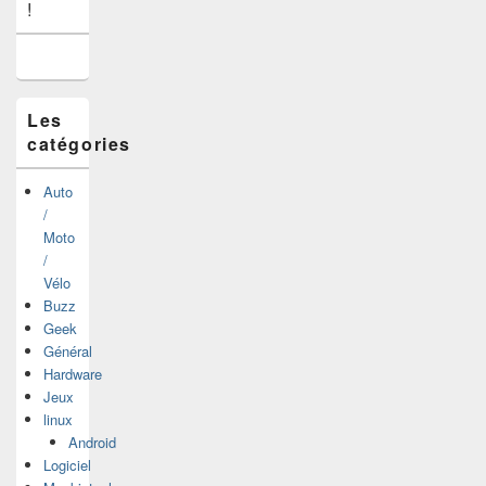
widget
!
pour
la
barre
latérale
Les
catégories
Auto
/
Moto
/
Vélo
Buzz
Geek
Général
Hardware
Jeux
linux
Android
Logiciel