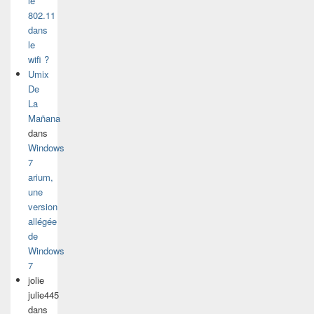
le
802.11
dans
le
wifi ?
Umix
De
La
Mañana
dans
Windows
7
arium,
une
version
allégée
de
Windows
7
jolie
julie445
dans