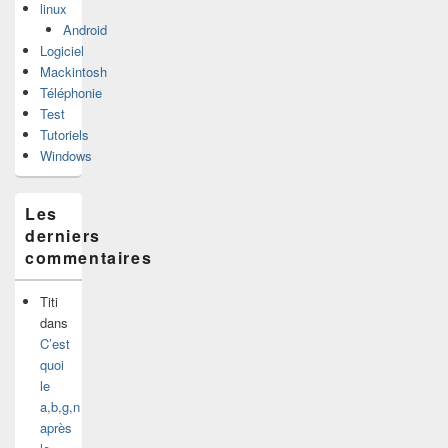
linux
Android
Logiciel
Mackintosh
Téléphonie
Test
Tutoriels
Windows
Les
derniers
commentaires
Titi
dans
C’est
quoi
le
a,b,g,n
après