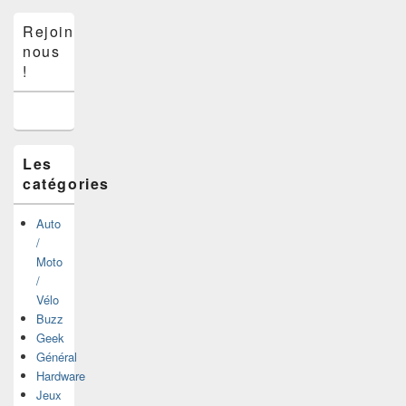
Zone
Rejoins-
principale
nous
de
widget
!
pour
la
barre
latérale
Les
catégories
Auto
/
Moto
/
Vélo
Buzz
Geek
Général
Hardware
Jeux