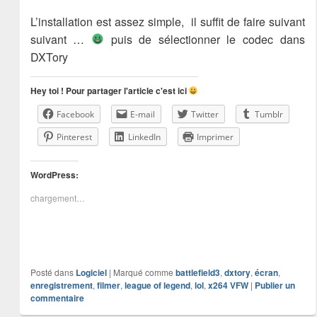
L’installation est assez simple, il suffit de faire suivant
suivant …
puis de sélectionner le codec dans
DXTory
Hey toi ! Pour partager l'article c'est ici
Facebook
E-mail
Twitter
Tumblr
Pinterest
LinkedIn
Imprimer
WordPress:
chargement…
Posté dans
Logiciel
|
Marqué comme
battlefield3
,
dxtory
,
écran
,
enregistrement
,
filmer
,
league of legend
,
lol
,
x264 VFW
|
Publier un
commentaire