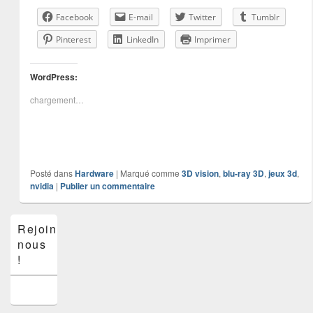
Facebook
E-mail
Twitter
Tumblr
Pinterest
LinkedIn
Imprimer
WordPress:
chargement…
Posté dans
Hardware
|
Marqué comme
3D vision
,
blu-ray 3D
,
jeux 3d
,
nvidia
|
Publier un commentaire
Zone
Rejoins-
principale
nous
de
widget
!
pour
la
barre
latérale