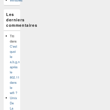
Windows
Les
derniers
commentaires
Titi
dans
C’est
quoi
le
a,b,g,n
après
le
802.11
dans
le
wifi ?
Umix
De
La