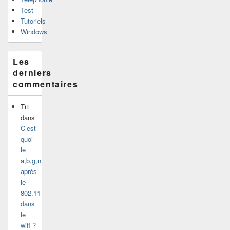
Test
Tutoriels
Windows
Les
derniers
commentaires
Titi
dans
C’est
quoi
le
a,b,g,n
après
le
802.11
dans
le
wifi ?