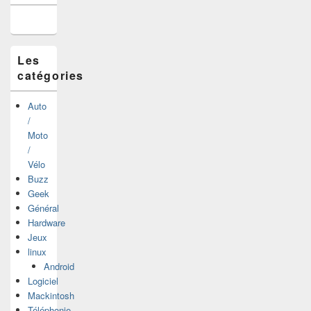
la
barre
latérale
Les
catégories
Auto
/
Moto
/
Vélo
Buzz
Geek
Général
Hardware
Jeux
linux
Android
Logiciel
Mackintosh
Téléphonie