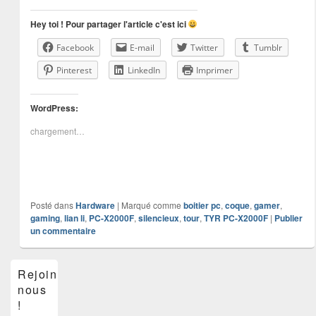
Hey toi ! Pour partager l'article c'est ici
Facebook
E-mail
Twitter
Tumblr
Pinterest
LinkedIn
Imprimer
WordPress:
chargement…
Posté dans
Hardware
|
Marqué comme
boitier pc
,
coque
,
gamer
,
gaming
,
lian li
,
PC-X2000F
,
silencieux
,
tour
,
TYR PC-X2000F
|
Publier
un commentaire
Zone
Rejoins-
principale
nous
de
widget
!
pour