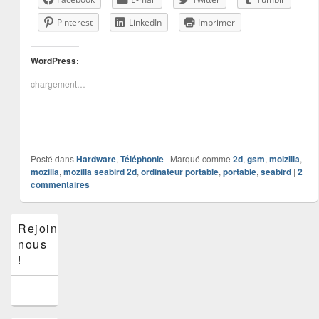
Pinterest
LinkedIn
Imprimer
WordPress:
chargement…
Posté dans
Hardware
,
Téléphonie
|
Marqué comme
2d
,
gsm
,
molzilla
,
mozilla
,
mozilla seabird 2d
,
ordinateur portable
,
portable
,
seabird
|
2
commentaires
Zone
Rejoins-
principale
nous
de
widget
!
pour
la
barre
latérale