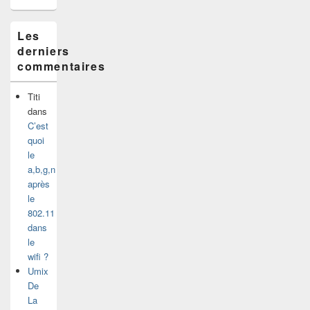
Les
derniers
commentaires
Titi
dans
C’est
quoi
le
a,b,g,n
après
le
802.11
dans
le
wifi ?
Umix
De
La