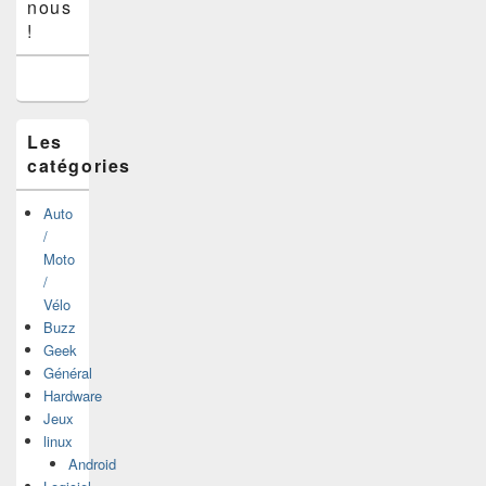
nous
de
widget
!
pour
la
barre
latérale
Les
catégories
Auto
/
Moto
/
Vélo
Buzz
Geek
Général
Hardware
Jeux
linux
Android