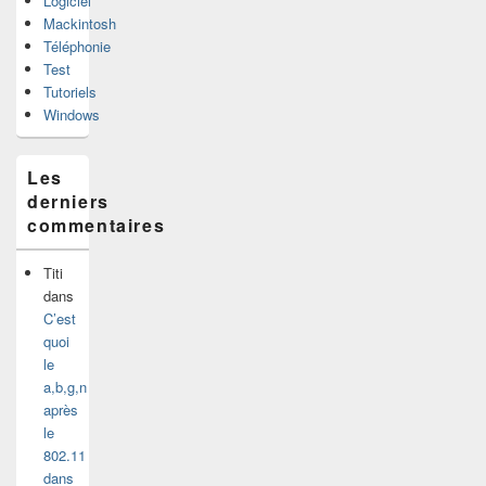
Logiciel
Mackintosh
Téléphonie
Test
Tutoriels
Windows
Les
derniers
commentaires
Titi
dans
C’est
quoi
le
a,b,g,n
après
le
802.11
dans