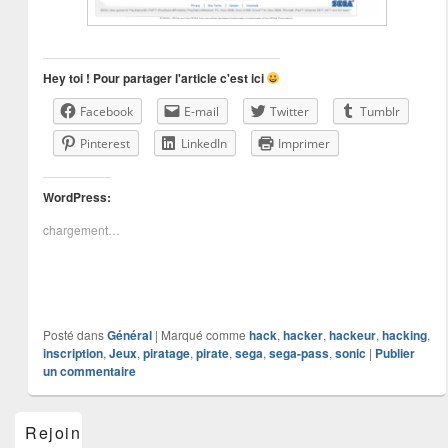
Hey toi ! Pour partager l'article c'est ici
Facebook
E-mail
Twitter
Tumblr
Pinterest
LinkedIn
Imprimer
WordPress:
chargement…
Posté dans
Général
|
Marqué comme
hack
,
hacker
,
hackeur
,
hacking
,
inscription
,
Jeux
,
piratage
,
pirate
,
sega
,
sega-pass
,
sonic
|
Publier
un commentaire
Zone
Rejoins-
principale