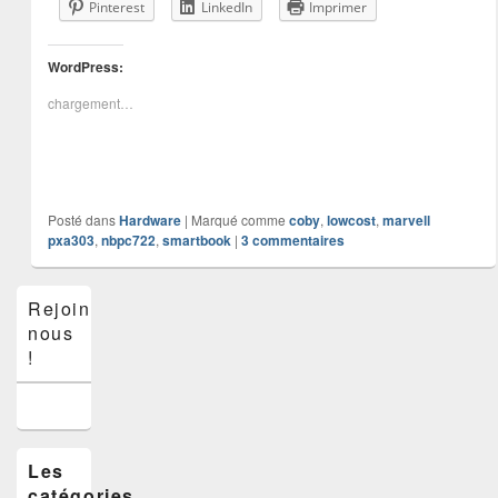
Pinterest
LinkedIn
Imprimer
WordPress:
chargement…
Posté dans
Hardware
|
Marqué comme
coby
,
lowcost
,
marvell
pxa303
,
nbpc722
,
smartbook
|
3
commentaires
Zone
Rejoins-
principale
nous
de
widget
!
pour
la
barre
latérale
Les
catégories