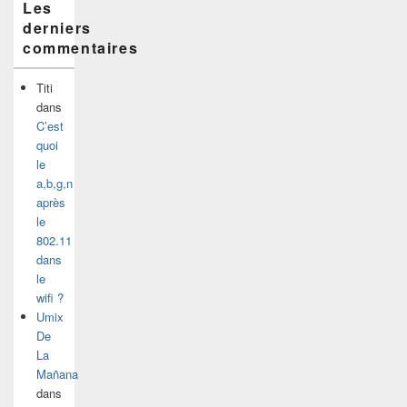
Les
derniers
commentaires
Titi
dans
C’est
quoi
le
a,b,g,n
après
le
802.11
dans
le
wifi ?
Umix
De
La
Mañana
dans