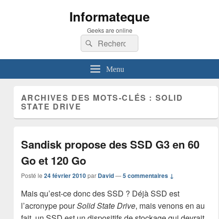
Informateque
Geeks are online
Recherche :
Rechercher
Menu
ARCHIVES DES MOTS-CLÉS :
SOLID
STATE DRIVE
Sandisk propose des SSD G3 en 60
Go et 120 Go
Posté le
24 février 2010
par
David
—
5 commentaires ↓
Mais qu’est-ce donc des SSD ? Déjà SSD est
l’acronype pour
Solid State Drive
, mais venons en au
fait, un SSD est un dispositifs de stockage qui devrait