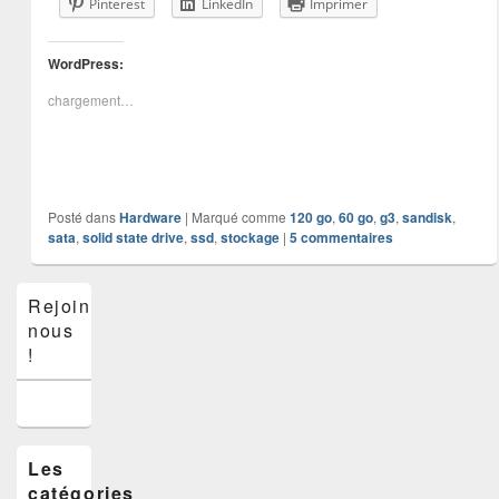
Pinterest
LinkedIn
Imprimer
WordPress:
chargement…
Posté dans
Hardware
|
Marqué comme
120 go
,
60 go
,
g3
,
sandisk
,
sata
,
solid state drive
,
ssd
,
stockage
|
5
commentaires
Zone
Rejoins-
principale
nous
de
widget
!
pour
la
barre
latérale
Les
catégories