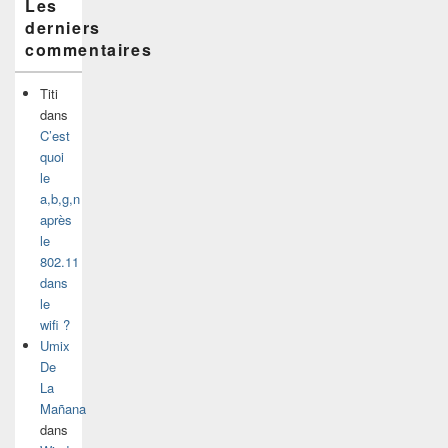
Les
derniers
commentaires
Titi
dans
C’est
quoi
le
a,b,g,n
après
le
802.11
dans
le
wifi ?
Umix
De
La
Mañana
dans