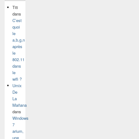
Titi
dans
C’est
quoi
le
a,b,g,n
après
le
802.11
dans
le
wifi ?
Umix
De
La
Mañana
dans
Windows
7
arium,
une