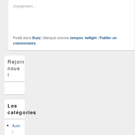
chargement…
Posté dans
Buzz
|
Marqué comme
tampon
,
twilight
|
Publier un
commentaire
Zone
Rejoins-
principale
nous
de
widget
!
pour
la
barre
latérale
Les
catégories
Auto
/