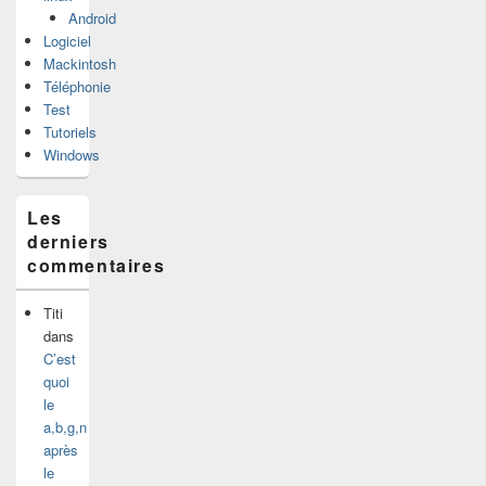
Android
Logiciel
Mackintosh
Téléphonie
Test
Tutoriels
Windows
Les
derniers
commentaires
Titi
dans
C’est
quoi
le
a,b,g,n
après
le