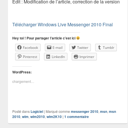
Edit : Modification de l’article, correction de la version
Télécharger Windows Live Messenger 2010 Final
Hey toi ! Pour partager l'article c'est ici
Facebook
E-mail
Twitter
Tumblr
Pinterest
LinkedIn
Imprimer
WordPress:
chargement…
Posté dans
Logiciel
|
Marqué comme
messenger 2010
,
msn
,
msn
2010
,
wlm
,
wlm2010
,
wlm2K10
|
1
commentaire