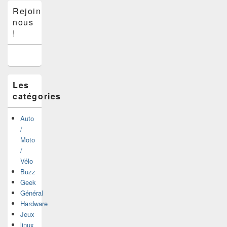
Zone
Rejoins-
principale
nous
de
widget
!
pour
la
barre
latérale
Les
catégories
Auto
/
Moto
/
Vélo
Buzz
Geek
Général
Hardware
Jeux
linux