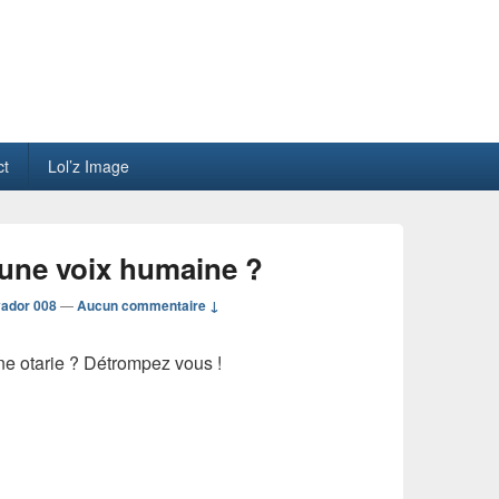
ct
Lol’z Image
 une voix humaine ?
vador 008
—
Aucun commentaire ↓
ne otarie ? Détrompez vous !