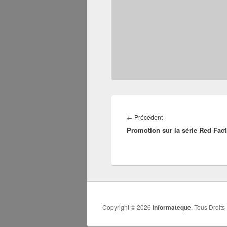
Navigation
de
Article
←
Précédent
l’article
Promotion sur la série Red Fact
précédent :
Copyright © 2026
Informateque
. Tous Droits