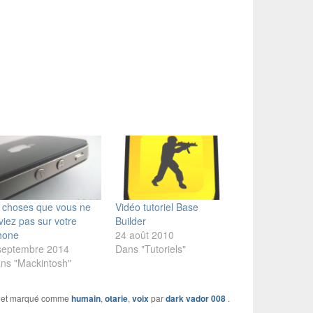
 choses que vous ne
Vidéo tutoriel Base
viez pas sur votre
Builder
hone
24 août 2010
septembre 2014
Dans "Tutoriels"
ns "Mackintosh"
et marqué comme
humain
,
otarie
,
voix
par
dark vador 008
.