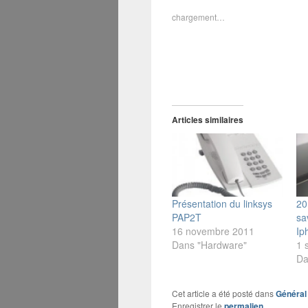
chargement…
Articles similaires
Présentation du linksys
20
PAP2T
sa
16 novembre 2011
Ip
Dans "Hardware"
1 
Da
Cet article a été posté dans
Général
Enregistrer le
permalien
.