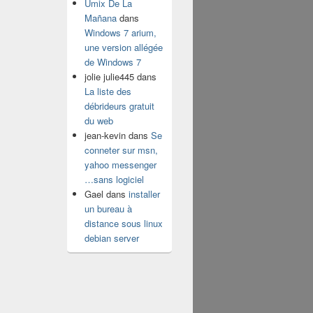
Umix De La
Mañana
dans
Windows 7 arium,
une version allégée
de Windows 7
jolie julie445
dans
La liste des
débrideurs gratuit
du web
jean-kevin
dans
Se
conneter sur msn,
yahoo messenger
…sans logiciel
Gael
dans
installer
un bureau à
distance sous linux
debian server