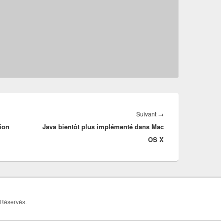
Article
Suivant
→
ion
Java bientôt plus implémenté dans Mac
suivant :
OS X
 Réservés.