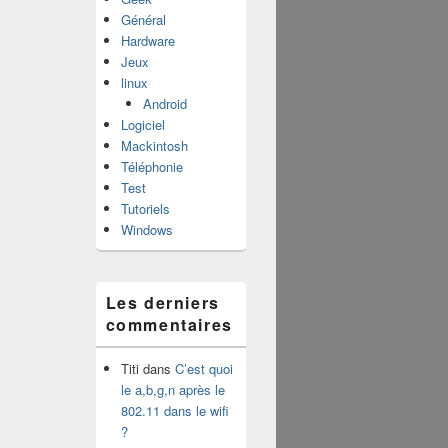
Général
Hardware
Jeux
linux
Android
Logiciel
Mackintosh
Téléphonie
Test
Tutoriels
Windows
Les derniers
commentaires
Titi
dans
C’est quoi
le a,b,g,n après le
802.11 dans le wifi
?