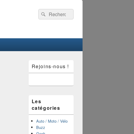
Recherche :
Rechercher
Zone
Rejoins-nous !
principale
de
widget
pour
la
barre
latérale
Les
catégories
Auto / Moto / Vélo
Buzz
Geek