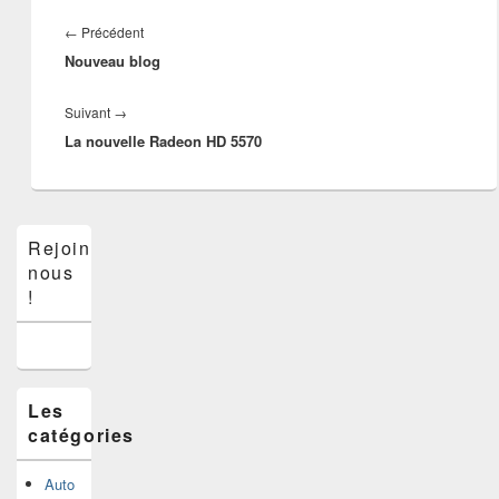
Navigation
de
Article
←
Précédent
l’article
Nouveau blog
précédent :
Article
Suivant
→
La nouvelle Radeon HD 5570
suivant :
Zone
Rejoins-
principale
nous
de
widget
!
pour
la
barre
latérale
Les
catégories
Auto