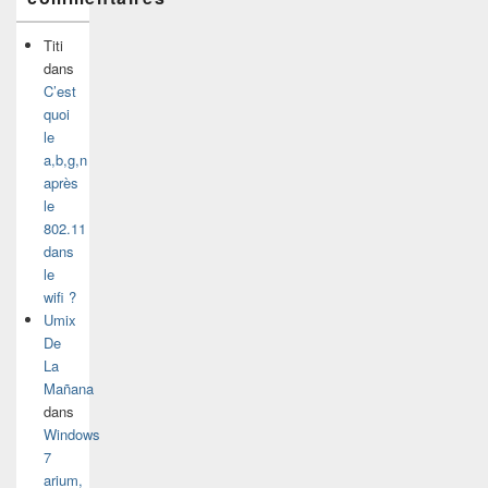
Titi
dans
C’est
quoi
le
a,b,g,n
après
le
802.11
dans
le
wifi ?
Umix
De
La
Mañana
dans
Windows
7
arium,