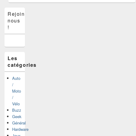
Zone
Rejoins-
principale
nous
de
widget
!
pour
la
barre
latérale
Les
catégories
Auto
/
Moto
/
Vélo
Buzz
Geek
Général
Hardware
Jeux