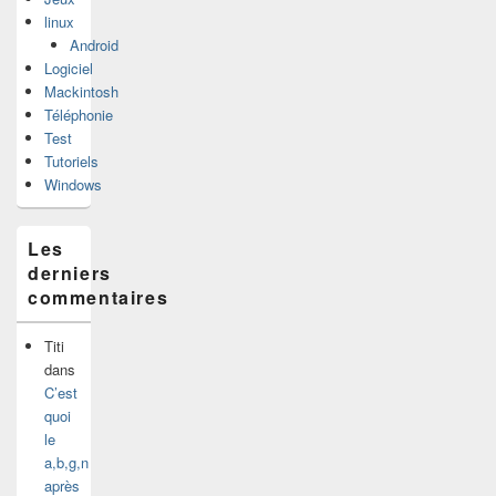
linux
Android
Logiciel
Mackintosh
Téléphonie
Test
Tutoriels
Windows
Les
derniers
commentaires
Titi
dans
C’est
quoi
le
a,b,g,n
après