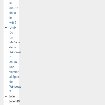
le
802.11
dans
le
wifi ?
Umix
De
La
Mañana
dans
Windows
7
arium,
une
version
allégée
de
Windows
7
jolie
julie445