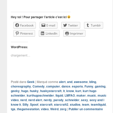
Hey toi ! Pour partager l'article c'est ici
Facebook
E-mail
Twitter
Tumblr
Pinterest
LinkedIn
Imprimer
WordPress:
chargement…
Posté dans
Geek
|
Marqué comme
alert
,
and
,
awesome
,
bling
,
choreography
,
Comedy
,
computer
,
dance
,
esports
,
Funny
,
gaming
,
geeky
,
hugo
,
husky
,
huskystarcraft
,
it
,
know
,
kurt
,
kurt hugo
schneider
,
kurthugoschneider
,
liquid
,
LMFAO
,
maker
,
music
,
music
video
,
nerd
,
nerd alert
,
nerdy
,
parody
,
schneider
,
sexy
,
sexy and i
know it
,
Silly
,
Spoof
,
starcraft
,
starcraft2
,
studios
,
team
,
teamliquid
,
tgs
,
thegamestation
,
video
,
Weird
,
zerg
|
Publier un commentaire