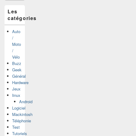
latérale
Les
catégories
Auto
/
Moto
/
Vélo
Buzz
Geek
Général
Hardware
Jeux
linux
Android
Logiciel
Mackintosh
Téléphonie
Test
Tutoriels