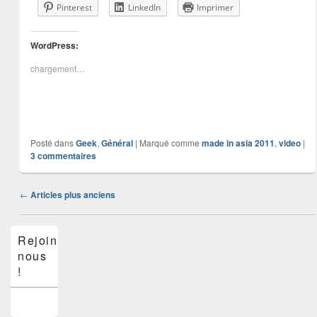
Pinterest
LinkedIn
Imprimer
WordPress:
chargement…
Posté dans
Geek
,
Général
|
Marqué comme
made in asia 2011
,
video
|
3
commentaires
Navigation
←
Articles plus anciens
dans
les
Zone
articles
Rejoins-
principale
nous
de
widget
!
pour
la
barre