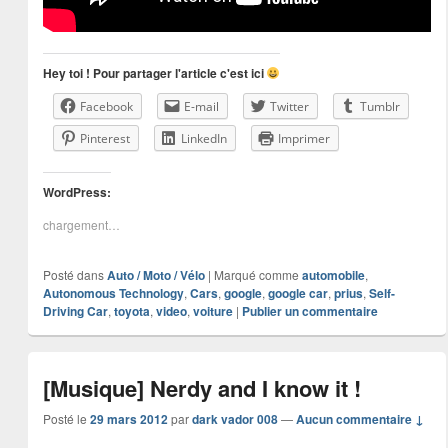
Hey toi ! Pour partager l'article c'est ici
Facebook
E-mail
Twitter
Tumblr
Pinterest
LinkedIn
Imprimer
WordPress:
chargement…
Posté dans
Auto / Moto / Vélo
|
Marqué comme
automobile
,
Autonomous Technology
,
Cars
,
google
,
google car
,
prius
,
Self-
Driving Car
,
toyota
,
video
,
voiture
|
Publier un commentaire
[Musique] Nerdy and I know it !
Posté le
29 mars 2012
par
dark vador 008
—
Aucun commentaire ↓