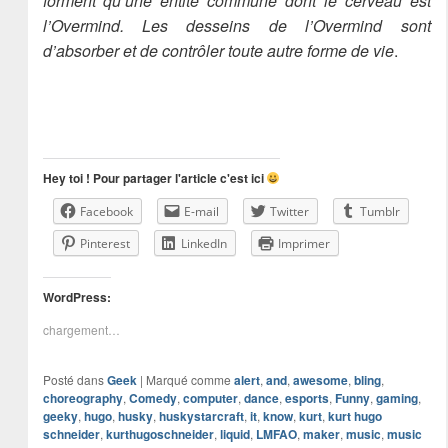
forment qu’une entité commune dont le cerveau est
l’Overmind. Les desseins de l’Overmind sont
d’absorber et de contrôler toute autre forme de vie
.
Hey toi ! Pour partager l'article c'est ici
Facebook
E-mail
Twitter
Tumblr
Pinterest
LinkedIn
Imprimer
WordPress:
chargement…
Posté dans
Geek
|
Marqué comme
alert
,
and
,
awesome
,
bling
,
choreography
,
Comedy
,
computer
,
dance
,
esports
,
Funny
,
gaming
,
geeky
,
hugo
,
husky
,
huskystarcraft
,
it
,
know
,
kurt
,
kurt hugo
schneider
,
kurthugoschneider
,
liquid
,
LMFAO
,
maker
,
music
,
music