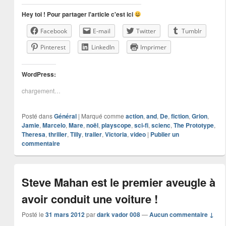
Hey toi ! Pour partager l'article c'est ici
Facebook
E-mail
Twitter
Tumblr
Pinterest
LinkedIn
Imprimer
WordPress:
chargement…
Posté dans
Général
|
Marqué comme
action
,
and
,
De
,
fiction
,
Grion
,
Jamie
,
Marcelo
,
Mare
,
noël
,
playscope
,
sci-fi
,
scienc
,
The Prototype
,
Theresa
,
thriller
,
Tilly
,
trailer
,
Victoria
,
video
|
Publier un
commentaire
Steve Mahan est le premier aveugle à
avoir conduit une voiture !
Posté le
31 mars 2012
par
dark vador 008
—
Aucun commentaire ↓