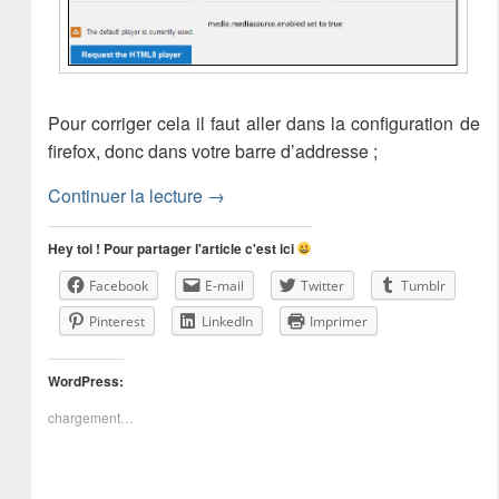
Pour corriger cela il faut aller dans la configuration de
firefox, donc dans votre barre d’addresse ;
Comment lire une vidéo youtube en 10
Continuer la lecture
→
Hey toi ! Pour partager l'article c'est ici
Facebook
E-mail
Twitter
Tumblr
Pinterest
LinkedIn
Imprimer
WordPress:
chargement…