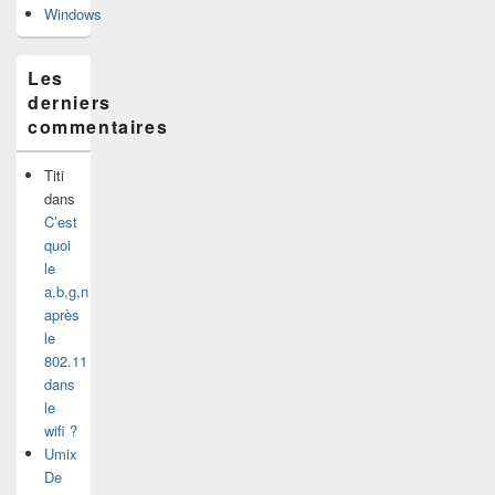
Windows
Les
derniers
commentaires
Titi
dans
C’est
quoi
le
a,b,g,n
après
le
802.11
dans
le
wifi ?
Umix
De