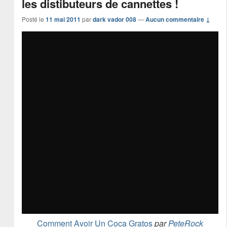
les distibuteurs de cannettes !
Posté le
11 mai 2011
par
dark vador 008
—
Aucun commentaire ↓
Comment Avoir Un Coca Gratos
par
PeteRock