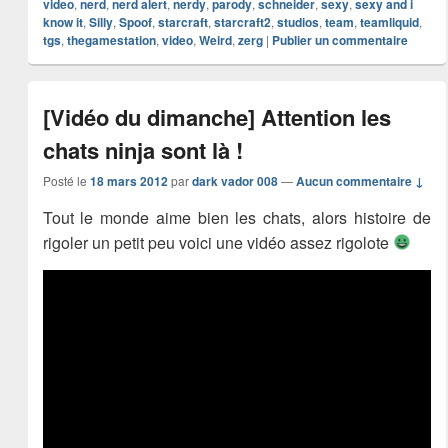
video
,
nerd
,
nerd alert
,
nerdy
,
parody
,
schneider
,
sexy
,
sexy and i
know it
,
Silly
,
Spoof
,
starcraft
,
starcraft2
,
studios
,
team
,
teamliquid
,
tgs
,
thegamestation
,
video
,
Weird
,
zerg
|
Publier un commentaire
[Vidéo du dimanche] Attention les
chats ninja sont là !
Posté le
18 mars 2012
par
dark vador 008
—
Aucun commentaire ↓
Tout le monde aime bien les chats, alors histoire de
rigoler un petit peu voici une vidéo assez rigolote