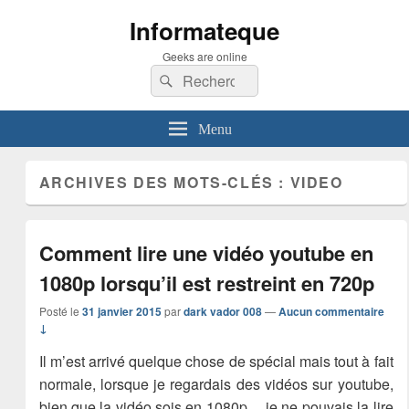
Informateque
Geeks are online
Recherche :
Rechercher
Menu
ARCHIVES DES MOTS-CLÉS :
VIDEO
Comment lire une vidéo youtube en
1080p lorsqu’il est restreint en 720p
Posté le
31 janvier 2015
par
dark vador 008
—
Aucun commentaire
↓
Il m’est arrivé quelque chose de spécial mais tout à fait
normale, lorsque je regardais des vidéos sur youtube,
bien que la vidéo sois en 1080p… je ne pouvais la lire