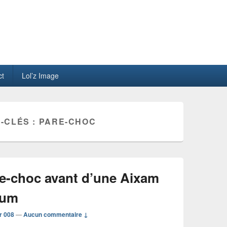
ct
Lol’z Image
-CLÉS :
PARE-CHOC
e-choc avant d’une Aixam
ium
r 008
—
Aucun commentaire ↓