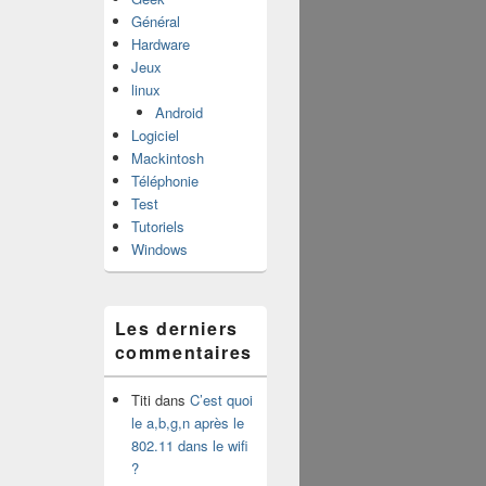
Général
Hardware
Jeux
linux
Android
Logiciel
Mackintosh
Téléphonie
Test
Tutoriels
Windows
Les derniers
commentaires
Titi
dans
C’est quoi
le a,b,g,n après le
802.11 dans le wifi
?