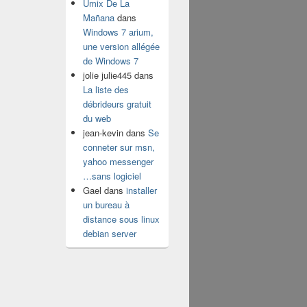
Umix De La
Mañana
dans
Windows 7 arium,
une version allégée
de Windows 7
jolie julie445
dans
La liste des
débrideurs gratuit
du web
jean-kevin
dans
Se
conneter sur msn,
yahoo messenger
…sans logiciel
Gael
dans
installer
un bureau à
distance sous linux
debian server