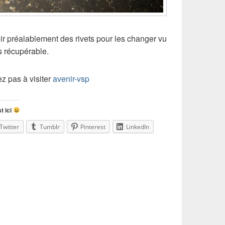
oir préalablement des rivets pour les changer vu
s récupérable.
ez pas à visiter
avenir-vsp
t ici
Twitter
Tumblr
Pinterest
LinkedIn