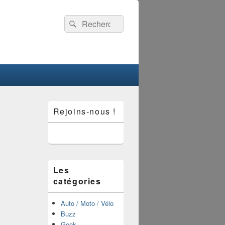
Recherche :
Rechercher
Zone
Rejoins-nous !
principale
de
widget
pour
la
barre
latérale
Les
catégories
Auto / Moto / Vélo
Buzz
Geek