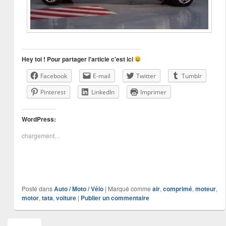
Hey toi ! Pour partager l'article c'est ici
Facebook
E-mail
Twitter
Tumblr
Pinterest
LinkedIn
Imprimer
WordPress:
chargement…
Posté dans
Auto / Moto / Vélo
|
Marqué comme
air
,
comprimé
,
moteur
,
motor
,
tata
,
voiture
|
Publier un commentaire
Zone