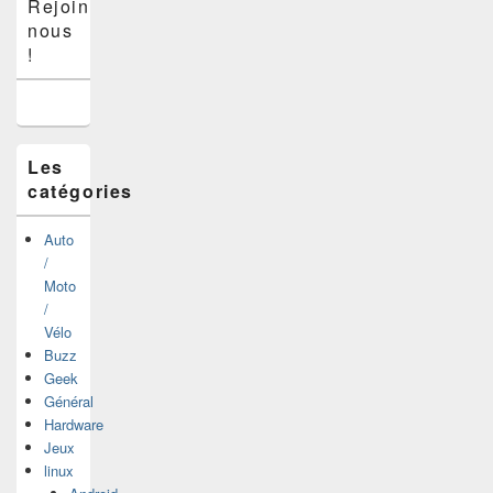
Rejoins-
principale
nous
de
widget
!
pour
la
barre
latérale
Les
catégories
Auto
/
Moto
/
Vélo
Buzz
Geek
Général
Hardware
Jeux
linux