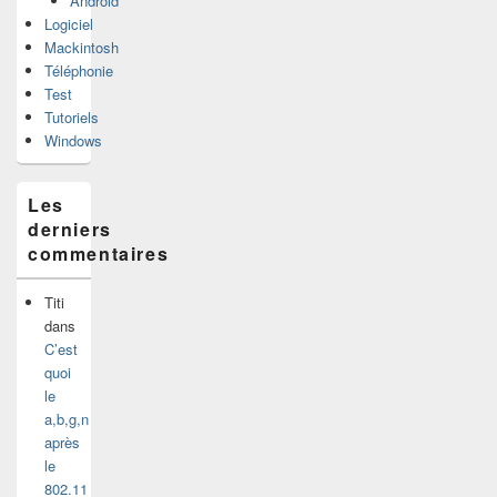
Android
Logiciel
Mackintosh
Téléphonie
Test
Tutoriels
Windows
Les
derniers
commentaires
Titi
dans
C’est
quoi
le
a,b,g,n
après
le
802.11