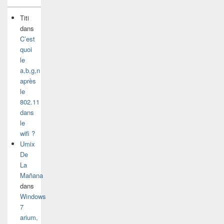
Titi
dans
C’est
quoi
le
a,b,g,n
après
le
802.11
dans
le
wifi ?
Umix
De
La
Mañana
dans
Windows
7
arium,