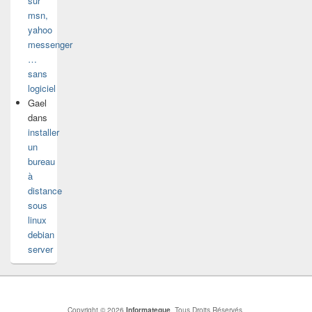
sur
msn,
yahoo
messenger
…
sans
logiciel
Gael
dans
installer
un
bureau
à
distance
sous
linux
debian
server
Copyright © 2026
Informateque
. Tous Droits Réservés.