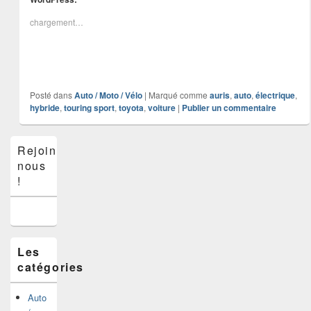
chargement…
Posté dans
Auto / Moto / Vélo
|
Marqué comme
auris
,
auto
,
électrique
,
hybride
,
touring sport
,
toyota
,
voiture
|
Publier un commentaire
Zone
Rejoins-
principale
nous
de
widget
!
pour
la
barre
latérale
Les
catégories
Auto