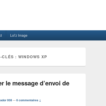
ct
Lol’z Image
-CLÉS :
WINDOWS XP
r le message d’envoi de
vador 008
—
6 commentaires ↓