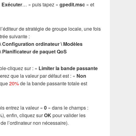
«
Exécuter
… » puis tapez «
gpedit.msc
» et
éditeur de stratégie de groupe locale, une fois
rée suivante :
 \ Configuration ordinateur \ Modèles
\ Planificateur de paquet QoS
ble-cliquez sur : «
Limiter la bande passante
erez que la valeur par défaut est : «
Non
e que
20%
de la bande passante totale est
is entrez la valeur «
0
» dans le champs :
), enfin, cliquez sur
OK
pour valider les
e l’ordinateur non nécessaire).