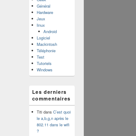
Général
Hardware
Jeux
linux
Android
Logiciel
Mackintosh
Téléphonie
Test
Tutoriels
Windows
Les derniers
commentaires
Titi
dans
C’est quoi
le a,b,g,n après le
802.11 dans le wifi
?