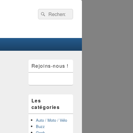
Recherche :
Rechercher
Zone
Rejoins-nous !
principale
de
widget
pour
la
barre
latérale
Les
catégories
Auto / Moto / Vélo
Buzz
Geek