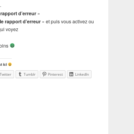
.
«
rapport d’erreur
»
le rapport d’erreur
» et puis vous activez ou
qui voyez
moins
t ici
Twitter
Tumblr
Pinterest
LinkedIn