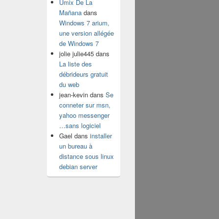
Umix De La
Mañana
dans
Windows 7 arium,
une version allégée
de Windows 7
jolie julie445
dans
La liste des
débrideurs gratuit
du web
jean-kevin
dans
Se
conneter sur msn,
yahoo messenger
…sans logiciel
Gael
dans
installer
un bureau à
distance sous linux
debian server