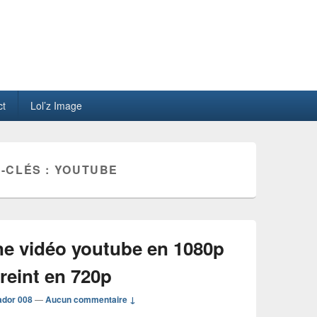
ct
Lol’z Image
-CLÉS :
YOUTUBE
e vidéo youtube en 1080p
treint en 720p
ador 008
—
Aucun commentaire ↓