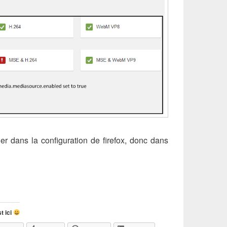
ller dans la configuration de firefox, donc dans
 lire une vidéo youtube en 1080p lorsqu’il est restreint en 720
t ici