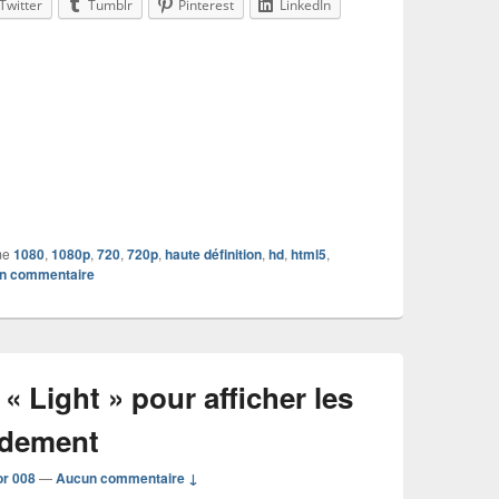
Twitter
Tumblr
Pinterest
LinkedIn
me
1080
,
1080p
,
720
,
720p
,
haute définition
,
hd
,
html5
,
un commentaire
 Light » pour afficher les
idement
or 008
—
Aucun commentaire ↓