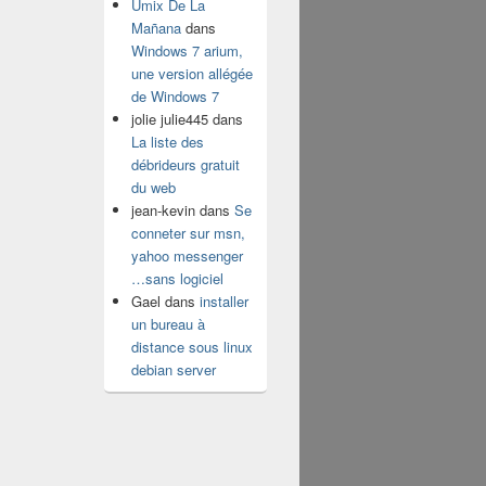
Umix De La
Mañana
dans
Windows 7 arium,
une version allégée
de Windows 7
jolie julie445
dans
La liste des
débrideurs gratuit
du web
jean-kevin
dans
Se
conneter sur msn,
yahoo messenger
…sans logiciel
Gael
dans
installer
un bureau à
distance sous linux
debian server
p