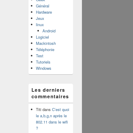
Général
Hardware
Jeux
linux
Android
Logiciel
Mackintosh
Téléphonie
Test
Tutoriels
Windows
Les derniers
commentaires
Titi
dans
C’est quoi
le a,b,g,n après le
802.11 dans le wifi
?