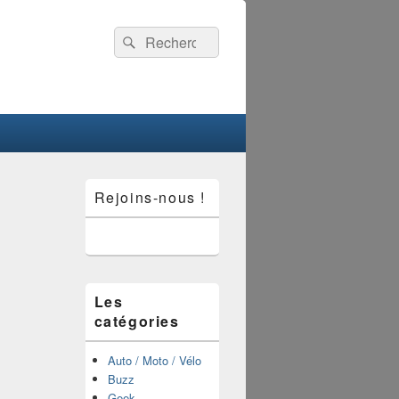
Recherche :
Rechercher
Zone
Rejoins-nous !
principale
de
widget
pour
la
barre
latérale
Les
catégories
Auto / Moto / Vélo
Buzz
Geek