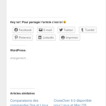
Hey toi ! Pour partager l'article c'est ici
Facebook
E-mail
Twitter
Tumblr
Pinterest
LinkedIn
Imprimer
WordPress:
chargement…
Articles similaires
Comparaisons des
CrossOver 9.0 disponible
commandes Dos et Linux
pour Linux et Mac OS