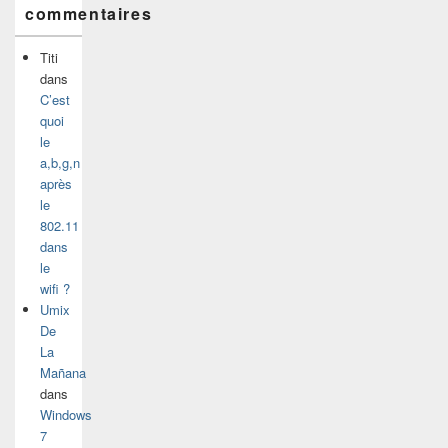
commentaires
Titi
dans
C’est
quoi
le
a,b,g,n
après
le
802.11
dans
le
wifi ?
Umix
De
La
Mañana
dans
Windows
7