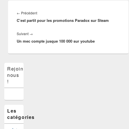
Navigation
de
Article
←
Précédent
l’article
C’est partit pour les promotions Paradox sur Steam
précédent :
Article
Suivant
→
Un mec compte jusque 100 000 sur youtube
suivant :
Zone
Rejoins-
principale
nous
de
widget
!
pour
la
barre
latérale
Les
catégories