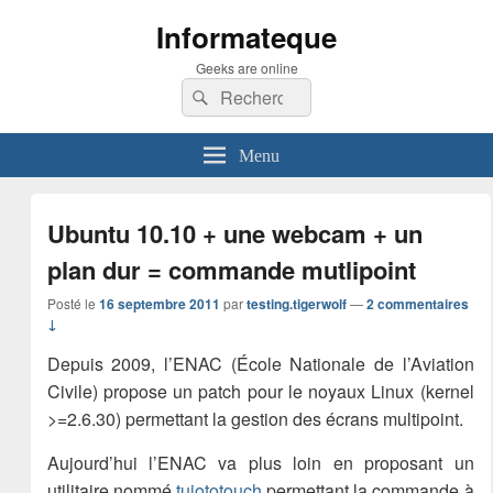
Informateque
Geeks are online
Recherche :
Rechercher
Menu
Ubuntu 10.10 + une webcam + un
plan dur = commande mutlipoint
Posté le
16 septembre 2011
par
testing.tigerwolf
—
2 commentaires
↓
Depuis 2009, l’ENAC (École Nationale de l’Aviation
Civile) propose un patch pour le noyaux Linux (kernel
>=2.6.30) permettant la gestion des écrans multipoint.
Aujourd’hui l’ENAC va plus loin en proposant un
utilitaire nommé
tuiototouch
permettant la commande à