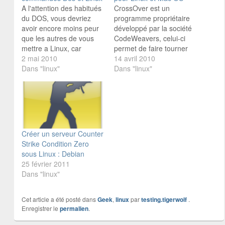
A l'attention des habitués
CrossOver est un
du DOS, vous devriez
programme propriétaire
avoir encore moins peur
développé par la société
que les autres de vous
CodeWeavers, celui-ci
mettre a Linux, car
permet de faire tourner
comme le montre le
2 mai 2010
des applications Windows
14 avril 2010
"tableau" suivant, il y a
Dans "linux"
sous Linux ou Mac OS, à
Dans "linux"
pas mal de fonctions
l'instar de Wine (peu-être
identiques... Commande
plus célèbre...) sur lequel
DOS :arrow: Commande
il est basé. CrossOver est
Linux :arrow:
en effet une version
Commentaires cd
reconfigurée et
…
perfectionnée de Wine,
Créer un serveur Counter
qui lui est un…
Strike Condition Zero
sous Linux : Debian
25 février 2011
Dans "linux"
Cet article a été posté dans
Geek
,
linux
par
testing.tigerwolf
.
Enregistrer le
permalien
.