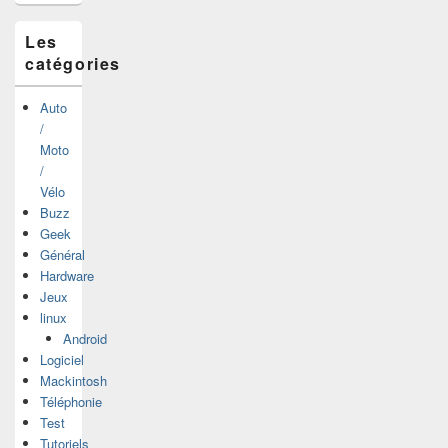
latérale
Les
catégories
Auto
/
Moto
/
Vélo
Buzz
Geek
Général
Hardware
Jeux
linux
Android
Logiciel
Mackintosh
Téléphonie
Test
Tutoriels