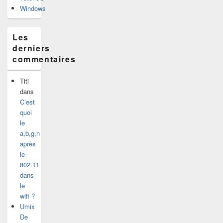
Windows
Les
derniers
commentaires
Titi
dans
C’est
quoi
le
a,b,g,n
après
le
802.11
dans
le
wifi ?
Umix
De