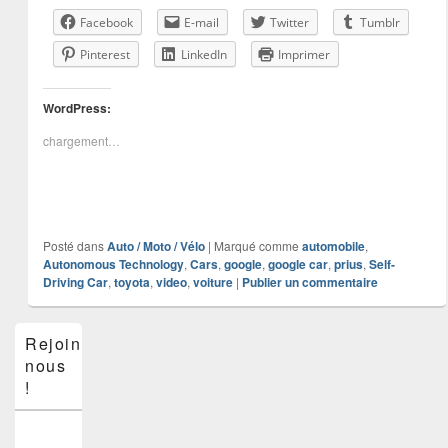
Facebook
E-mail
Twitter
Tumblr
Pinterest
LinkedIn
Imprimer
WordPress:
chargement…
Posté dans
Auto / Moto / Vélo
|
Marqué comme
automobile
,
Autonomous Technology
,
Cars
,
google
,
google car
,
prius
,
Self-
Driving Car
,
toyota
,
video
,
voiture
|
Publier un commentaire
Zone
Rejoins-
principale
nous
de
widget
!
pour
la
barre