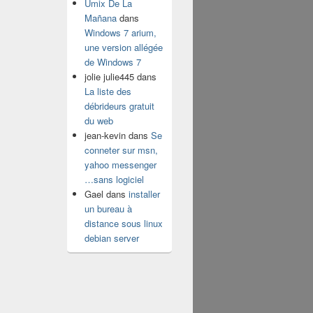
Umix De La
Mañana
dans
Windows 7 arium,
une version allégée
de Windows 7
jolie julie445
dans
La liste des
débrideurs gratuit
du web
jean-kevin
dans
Se
conneter sur msn,
yahoo messenger
…sans logiciel
Gael
dans
installer
un bureau à
distance sous linux
debian server