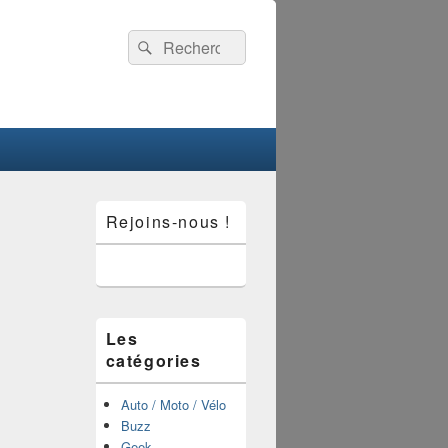
Recherche :
Rechercher
Zone
Rejoins-nous !
principale
de
widget
pour
la
barre
latérale
Les
catégories
Auto / Moto / Vélo
Buzz
Geek