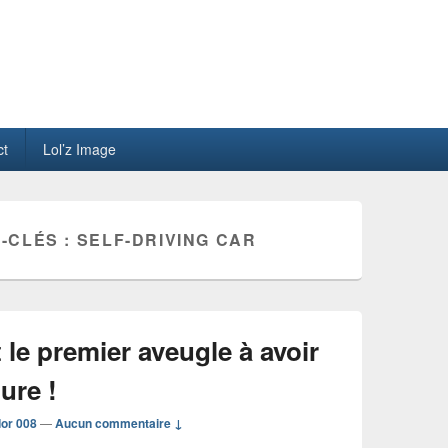
ct
Lol’z Image
-CLÉS :
SELF-DRIVING CAR
le premier aveugle à avoir
ure !
or 008
—
Aucun commentaire ↓