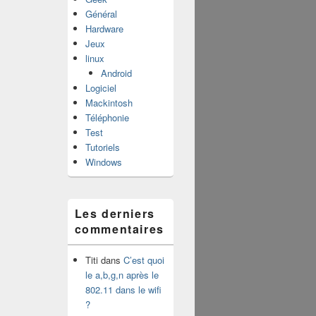
Général
Hardware
Jeux
linux
Android
Logiciel
Mackintosh
Téléphonie
Test
Tutoriels
Windows
Les derniers
commentaires
Titi
dans
C’est quoi
le a,b,g,n après le
802.11 dans le wifi
?